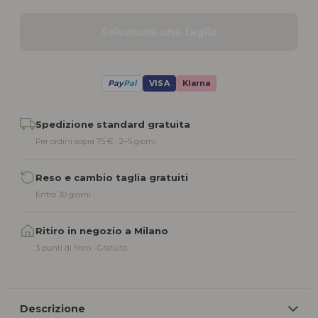
Seleziona una taglia
Pay
Pal
VISA
Klarna
Alternative:
Spedizione standard gratuita
Per ordini sopra 75 € · 2–5 giorni
Reso e cambio taglia gratuiti
Entro 30 giorni
Ritiro in negozio a Milano
3 punti di ritiro · Gratuito
Descrizione