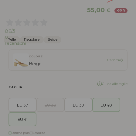
Il
Il
55,00
€
-50%
prezzo
pr
originale
att
era:
è:
0,0
/5
110,00 €.
55,
0
Pelle
Regolare
Beige
recensioni
COLORE
Cambia
Beige
Guida alle taglie
TAGLIA
EU 37
EU 38
EU 39
EU 40
EU 41
Ultimo paio
Esaurito