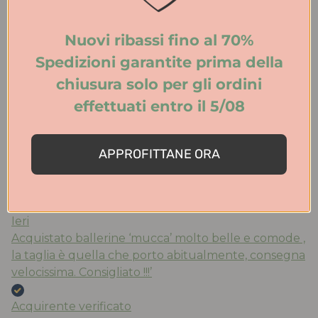
eleganza. Spedizione veloce. Consigliatissimo!
Nuovi ribassi fino al 70%
Acquirente verificato
Spedizioni garantite prima della
chiusura solo per gli ordini
Ieri
effettuati entro il 5/08
Tutto perfetto. Ritiro in negozio velocissimo.
Consigliato.
APPROFITTANE ORA
Acquirente verificato
Ieri
Acquistato ballerine ‘mucca’ molto belle e comode ,
la taglia è quella che porto abitualmente, consegna
velocissima. Consigliato !!!’
Acquirente verificato