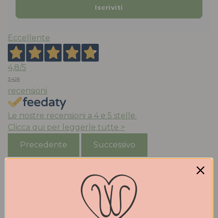
Eccellente
4,8
/5
3.426
recensioni
Le nostre recensioni a 4 e 5 stelle.
Clicca qui per leggerle tutte >
Precedente
Successivo
Oggi
Acquisto da anni le scarpe di Walter che trovo
molto belle e comode. Qualità eccezionale. Stile ed