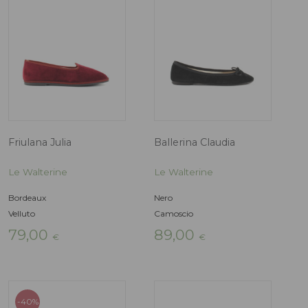
era:
79,00 €
Ballerina Claudia
Friulana Julia
Le Walterine
Le Walterine
Animalier, Leopardo
Nero