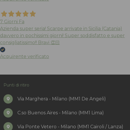
7 Giorni Fa
Azienda super seria! Scarpe arrivate in Sicilia (Catania)
davvero in pochissimi giorni! Super soddisfatto e super
consigliatissimo!! Bravi 👏🏻
Acquirente verificato
Punti di ritiro
Via Marghera - Milano (MM1 De Angeli)
C.so Buenos Aires - Milano (MM1 Lima)
Via Ponte Vetero - Milano (MM1 Cairoli / Lanza)