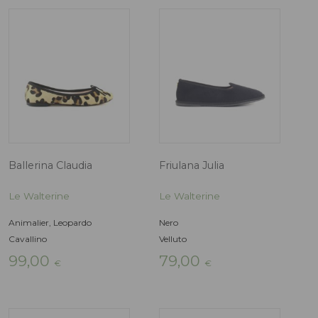
Ballerina 1680
Ballerina Claudi
Le Walterine
Le Walterine
Nero
Azzurro, Jeans
Camoscio
Camoscio
Il
89,00
79,00
47,40
€
€
prezzo
originale