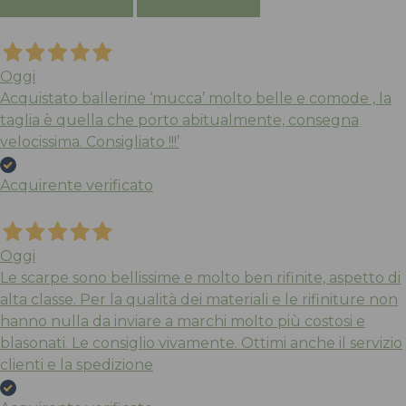
Oggi
Acquistato ballerine ‘mucca’ molto belle e comode , la
taglia è quella che porto abitualmente, consegna
velocissima. Consigliato !!!’
Spray Ravvivante
Spazzola
Acquirente verificato
Le Walterine
Le Walterine
Oggi
Neutro
Beige
Le scarpe sono bellissime e molto ben rifinite, aspetto di
Plastica
Legno
alta classe. Per la qualità dei materiali e le rifiniture non
hanno nulla da inviare a marchi molto più costosi e
11,00
6,50
€
€
blasonati. Le consiglio vivamente. Ottimi anche il servizio
clienti e la spedizione