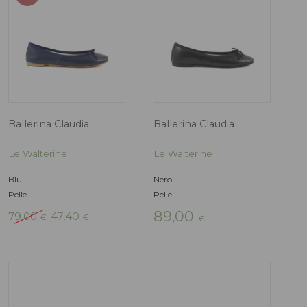
Cavallino
Velluto
99,00
79,00
€
€
Friulana Julia
Ballerina Claudi