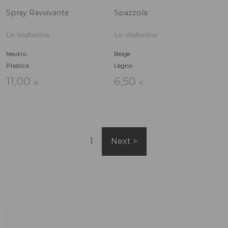
Sabot 11 Vegas
Sabot Boston
1
Next
BioNatura
Birkenstock
Marrone
Verde
Pelle
Pelle scamosciata
95,00
150,00
€
€