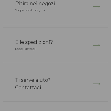
Ritira nei negozi
Scopri i nostri negozi
-40%
-30%
E le spedizioni?
Leggi i dettagli
Ti serve aiuto?
Contattaci!
Ballerina Claudia
Slingback Sun
Le Walterine
Le Walterine