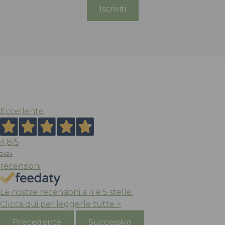
Sandalo Arizona
Spray Ravvivan
Essentials
Le Walterine
Birkenstock
Nero
Plastica
Blu
11,00
Eva
€
Eccellente
60,00
€
4,8
/5
3.424
recensioni
Le nostre recensioni a 4 e 5 stelle.
Clicca qui per leggerle tutte >
Precedente
Successivo