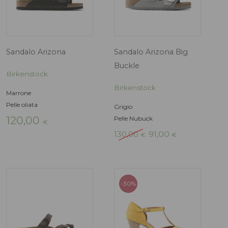
Ballerina Claudia
Ballerina Claudi
Le Walterine
Le Walterine
Blu
Beige
Camoscio
Camoscio
89,00
89,00
€
€