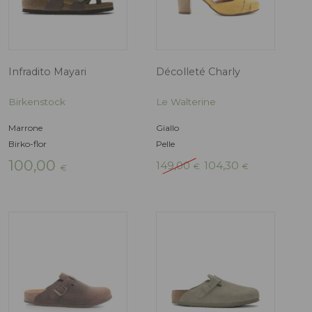
Ballerina Claudia
Stivale Sullivan
Le Walterine
Le Walterine
Animalier, Zebra
Marrone, Testa di 