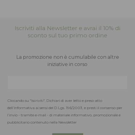
Argento
Nero
Laminato
Pelle
Il
Il
Il
Iscriviti alla Newsletter e avrai il 10% di
79,00
47,40
99,00
69,30
€
€
€
sconto sul tuo primo ordine
prezzo
prezzo
prezzo
originale
attuale
original
era:
è:
era:
La promozione non è cumulabile con altre
iniziative in corso
79,00 €.
47,40 €.
99,00 €
Cliccando su "Iscriviti", Dichiari di aver letto e preso atto
dell’Informativa ai sensi del D.Lgs. 196/2003, e presti il consenso per
l’invio - tramite e-mail - di materiale informativo, promozionale e
pubblicitario contenuto nella Newsletter