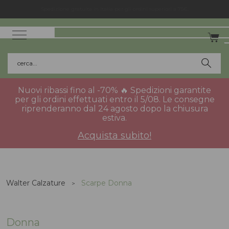
Spedizione gratuita in Italia per gli ordini superiori a 75€.
cerca...
Nuovi ribassi fino al -70% 🔥 Spedizioni garantite
per gli ordini effettuati entro il 5/08. Le consegne
riprenderanno dal 24 agosto dopo la chiusura
estiva.
Acquista subito!
Walter Calzature
Scarpe Donna
Donna