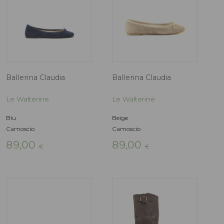
Le Walterine
Le Walterine
Bordeaux
Nero
Velluto
Camoscio
79,00
89,00
€
€
-40%