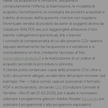
valide tra acquirente e venditore, disciplinano
compiutamente l’offerta, la trasmissione, le modalità di
acquisto, l’accettazione, la consegna dei prodotti acquistati e
il diritto di recesso dell’acquirente, mentre non regolano
l’eventuale vendita di prodotti da parte di soggetti diversi da
Calzature WALTER sas, pur raggiungibili attraverso il Sito
tramite collegamenti ipertestuali, link o banner.
I contratti di compravendita di cui alle presenti CGV saranno
stipulati direttamente tra l’acquirente e il venditore e si
concluderanno on-line, mediante l’accesso al Sito
www.waltercalzature.it
e la realizzazione di un ordine di
acquisto secondo la procedura ivi prevista.
Il Cliente potrà conservare copia delle presenti CGV, oltre a
tutti i documenti allegati, avvalendosi del proprio browser (ad
esempio: File -> Salva come), oppure scaricando il formato
PDF e archiviandolo, cliccando
QUI
(Condizioni Generali di
Vendita – Rev13 del 21-02-2023), per il quale è necessario
utilizzare il programma gratuito Adobe Reader (
clicca qui
per
scaricare il programma) o altri programmi equivalenti