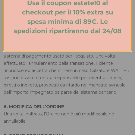
Usa il coupon estate10 al
banca del Cliente.
checkout per il 10% extra su
Calzature WALTER sas si riserva altresì il diritto di rifiutare
ordini o di rifiutare l’erogazione di servizi a chiunque in
spesa minima di 89€. Le
qualsiasi momento.
spedizioni ripartiranno dal 24/08
In caso di annullamento dell’ordine per mancata
accettazione dello stesso Calzature WALTER sas avviserà il
cliente e gli restituirà l’importo pagato tramite lo stesso
sistema di pagamento usato per l’acquisto. Una volta
effettuato l’annullamento della transazione, il cliente
riconosce ed accetta che in nessun caso Calzature WALTER
sas può essere ritenuta responsabile per eventuali danni,
diretti o indiretti, provocati da ritardo nel mancato svincolo
dell’importo impegnato da parte del sistema bancario.
6. MODIFICA DELL’ORDINE
Una volta inoltrato, l’Ordine non è più modificabile né
annullabile.