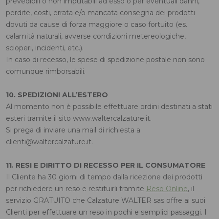
prevedibili o non imputabili ad esso o per eventuali danni,
perdite, costi, errata e/o mancata consegna dei prodotti
dovuti da cause di forza maggiore o caso fortuito (es.
calamità naturali, avverse condizioni metereologiche,
scioperi, incidenti, etc.).
In caso di recesso, le spese di spedizione postale non sono
comunque rimborsabili.
10. SPEDIZIONI ALL’ESTERO
Al momento non è possibile effettuare ordini destinati a stati
esteri tramite il sito www.waltercalzature.it.
Si prega di inviare una mail di richiesta a
clienti@waltercalzature.it.
11. RESI E DIRITTO DI RECESSO PER IL CONSUMATORE
Il Cliente ha 30 giorni di tempo dalla ricezione dei prodotti
per richiedere un reso e restituirli tramite
Reso Online
, il
servizio GRATUITO che Calzature WALTER sas offre ai suoi
Clienti per effettuare un reso in pochi e semplici passaggi. I