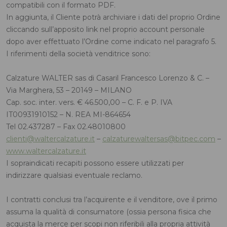
compatibili con il formato PDF.
In aggiunta, il Cliente potrà archiviare i dati del proprio Ordine
cliccando sull’apposito link nel proprio account personale
dopo aver effettuato l’Ordine come indicato nel paragrafo 5.
I riferimenti della società venditrice sono:
Calzature WALTER sas di Casaril Francesco Lorenzo & C. –
Via Marghera, 53 – 20149 – MILANO
Cap. soc. inter. vers. € 46.500,00 – C. F. e P. IVA
IT00931910152 – N. REA MI-864654
Tel 02.437287 – Fax 02.48010800
clienti@waltercalzature.it
–
calzaturewaltersas@bitpec.com
–
www.waltercalzature.it
I sopraindicati recapiti possono essere utilizzati per
indirizzare qualsiasi eventuale reclamo.
I contratti conclusi tra l’acquirente e il venditore, ove il primo
assuma la qualità di consumatore (ossia persona fisica che
acquista la merce per scopi non riferibili alla propria attività