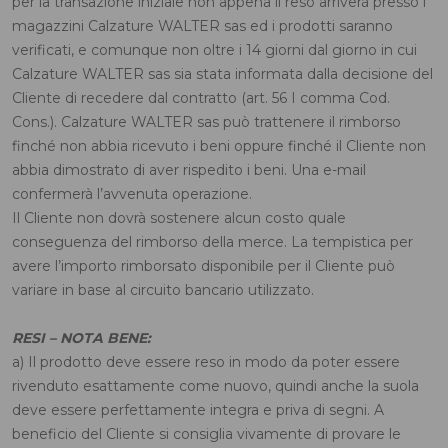
per la transazione iniziale non appena il reso arriverà presso i
magazzini Calzature WALTER sas ed i prodotti saranno
verificati, e comunque non oltre i 14 giorni dal giorno in cui
Calzature WALTER sas sia stata informata dalla decisione del
Cliente di recedere dal contratto (art. 56 I comma Cod.
Cons.). Calzature WALTER sas può trattenere il rimborso
finché non abbia ricevuto i beni oppure finché il Cliente non
abbia dimostrato di aver rispedito i beni. Una e-mail
confermerà l’avvenuta operazione.
Il Cliente non dovrà sostenere alcun costo quale
conseguenza del rimborso della merce. La tempistica per
avere l’importo rimborsato disponibile per il Cliente può
variare in base al circuito bancario utilizzato.
RESI – NOTA BENE:
a) Il prodotto deve essere reso in modo da poter essere
rivenduto esattamente come nuovo, quindi anche la suola
deve essere perfettamente integra e priva di segni. A
beneficio del Cliente si consiglia vivamente di provare le