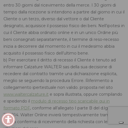
entro 30 giorni dal ricevimento della merce. I 30 giorni di
tempo dalla ricezione si intendono a partire dal giorno in cui il
Cliente o un terzo, diverso dal vettore o dal Cliente
designato, acquisisce il possesso fisico dei beni. Nell’ipotesi in
cui il Cliente abbia ordinato online e in un unico Ordine più
beni consegnati separatamente, il termine di reso-recesso
inizia a decorrere dal momento in cui il medesimo abbia
acquisito il possesso fisico dell’ultimo bene.
b) Per esercitare il diritto di recesso il Cliente è tenuto ad
informare Calzature WALTER sas della sua decisione di
recedere dal contratto tramite una dichiarazione esplicita,
meglio se seguendo la procedura Errore. Riferimento a
collegamento ipertestuale non valido. proposta nel sito
www.waltercalzature.it
e sopra illustrata, oppure compilando
e spedendo il
modulo di recesso tipo scaricabile qui in
formato PDF
, conforme all’allegato I parte B del d.lgs
21/2014. Walter Online invierà tempestivamente tramite e-
mail la conferma di ricevimento della richiesta con le