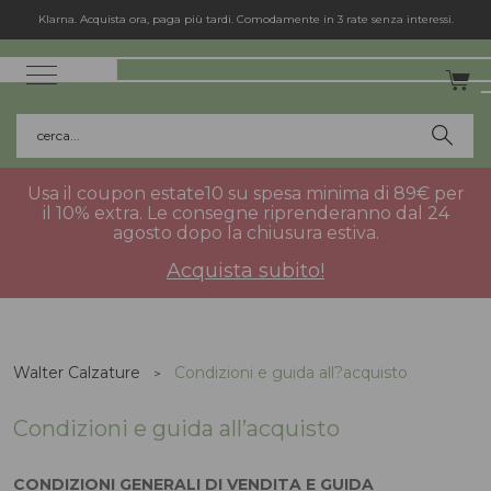
Spedizione gratuita in Italia per gli ordini superiori a 75€.
cerca...
Usa il coupon estate10 su spesa minima di 89€ per
il 10% extra. Le consegne riprenderanno dal 24
agosto dopo la chiusura estiva.
Acquista subito!
Walter Calzature
Condizioni e guida all?acquisto
Condizioni e guida all’acquisto
CONDIZIONI GENERALI DI VENDITA E GUIDA