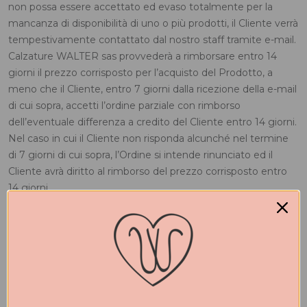
non possa essere accettato ed evaso totalmente per la
mancanza di disponibilità di uno o più prodotti, il Cliente verrà
tempestivamente contattato dal nostro staff tramite e-mail.
Calzature WALTER sas provvederà a rimborsare entro 14
giorni il prezzo corrisposto per l’acquisto del Prodotto, a
meno che il Cliente, entro 7 giorni dalla ricezione della e-mail
di cui sopra, accetti l’ordine parziale con rimborso
dell’eventuale differenza a credito del Cliente entro 14 giorni.
Nel caso in cui il Cliente non risponda alcunché nel termine
di 7 giorni di cui sopra, l’Ordine si intende rinunciato ed il
Cliente avrà diritto al rimborso del prezzo corrisposto entro
14 giorni.
Le e-mail con le conferme d’Ordine vengono conservate nei
registri digitali di Calzature WALTER sas. Il Cliente avrà il
diritto di richiedere copia delle suddette mediante e-mail
indirizzata a
clienti@waltercalzature.it
.
Calzature WALTER sas si riserva il diritto di rifiutare un Ordine
nel caso in cui i gestori per il pagamento elettronico sopra
citati non siano in grado di ricevere una verifica da parte della