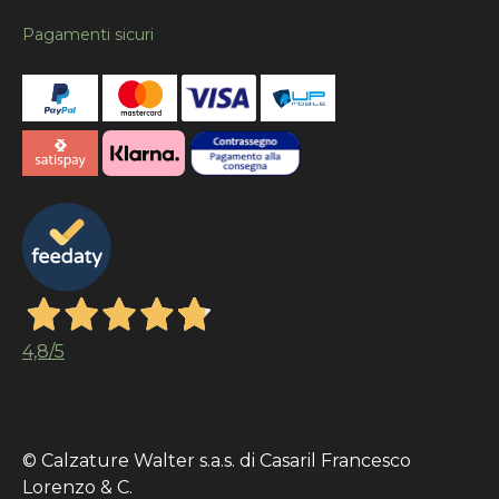
Pagamenti sicuri
4,8
/5
© Calzature Walter s.a.s. di Casaril Francesco
Lorenzo & C.