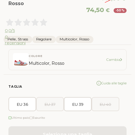
Rosso
Il
Il
74,50
€
-50%
prezzo
pr
originale
att
era:
è:
0,0
/5
149,00 €.
74,
0
Pelle, Strass
Regolare
Multicolor, Rosso
recensioni
COLORE
Cambia
Multicolor, Rosso
Guida alle taglie
TAGLIA
EU 36
EU 37
EU 39
EU 40
Ultimo paio
Esaurito
Seleziona una taglia