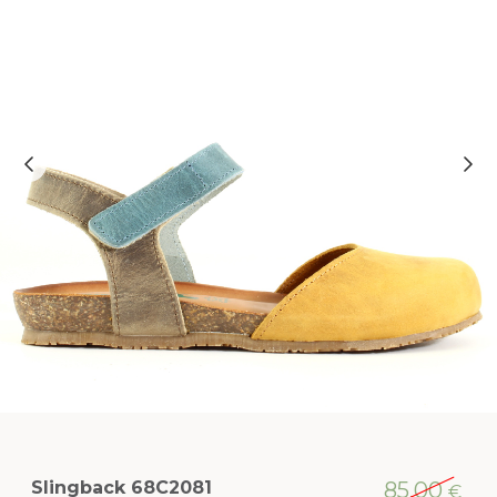
Slingback 68C2081
85,00
€