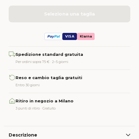
Seleziona una taglia
Pay
Pal
VISA
Klarna
Alternative:
Spedizione standard gratuita
Per ordini sopra 75 € · 2–5 giorni
Reso e cambio taglia gratuiti
Entro 30 giorni
Ritiro in negozio a Milano
3 punti di ritiro · Gratuito
Descrizione