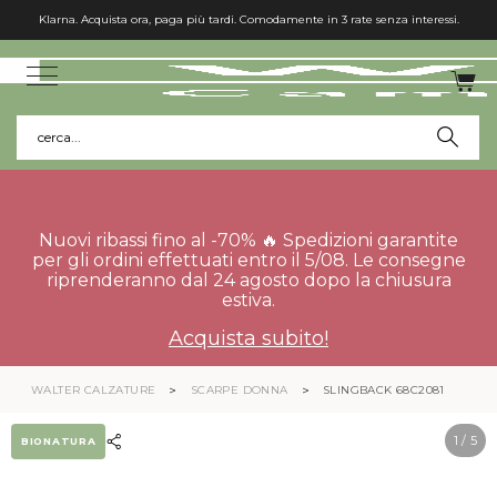
Klarna. Acquista ora, paga più tardi. Comodamente in 3 rate senza interessi.
cerca...
Nuovi ribassi fino al -70% 🔥 Spedizioni garantite
per gli ordini effettuati entro il 5/08. Le consegne
riprenderanno dal 24 agosto dopo la chiusura
estiva.
Acquista subito!
WALTER CALZATURE
SCARPE DONNA
SLINGBACK 68C2081
1
/ 5
BIONATURA