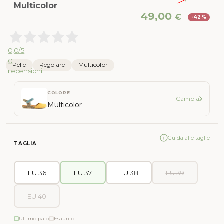
Multicolor
Il
Il
49,00
€
-42%
prezzo
pr
originale
att
era:
è:
0,0
/5
85,00 €.
49,
0
Pelle
Regolare
Multicolor
recensioni
COLORE
Cambia
Multicolor
Guida alle taglie
TAGLIA
EU 36
EU 37
EU 38
EU 39
EU 40
Ultimo paio
Esaurito