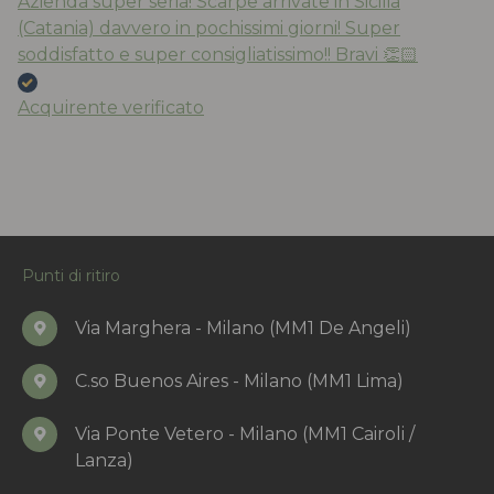
Azienda super seria! Scarpe arrivate in Sicilia
(Catania) davvero in pochissimi giorni! Super
soddisfatto e super consigliatissimo!! Bravi 👏🏻
Acquirente verificato
Punti di ritiro
Via Marghera - Milano (MM1 De Angeli)
C.so Buenos Aires - Milano (MM1 Lima)
Via Ponte Vetero - Milano (MM1 Cairoli /
Lanza)