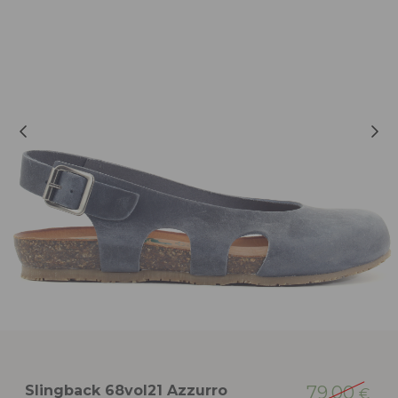
Slingback 68vol21 Azzurro
79,00
€