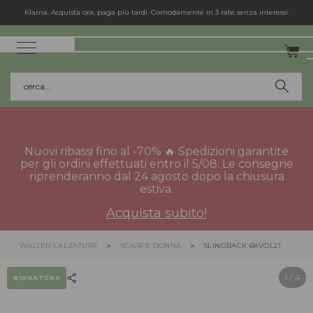
Klarna. Acquista ora, paga più tardi. Comodamente in 3 rate senza interessi.
cerca...
Nuovi ribassi fino al -70% 🔥 Spedizioni garantite
per gli ordini effettuati entro il 5/08. Le consegne
riprenderanno dal 24 agosto dopo la chiusura
estiva.
Acquista subito!
WALTER CALZATURE
SCARPE DONNA
SLINGBACK 68VOL21
1
/ 4
BIONATURA