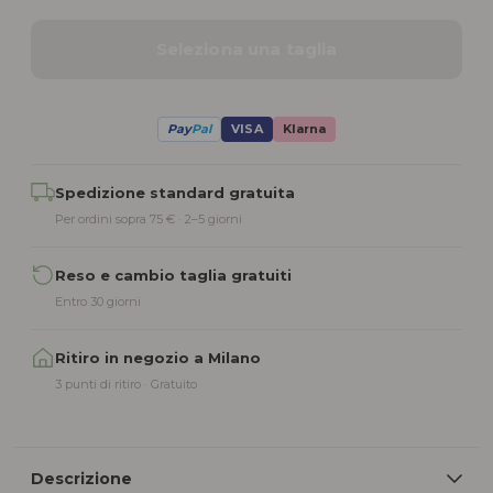
Seleziona una taglia
Pay
Pal
VISA
Klarna
Alternative:
Spedizione standard gratuita
Per ordini sopra 75 € · 2–5 giorni
Reso e cambio taglia gratuiti
Entro 30 giorni
Ritiro in negozio a Milano
3 punti di ritiro · Gratuito
Descrizione