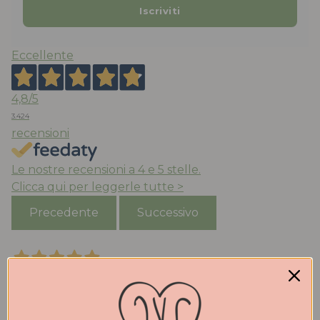
Eccellente
4,8
/5
3.424
recensioni
Le nostre recensioni a 4 e 5 stelle.
Clicca qui per leggerle tutte >
Precedente
Successivo
Oggi
Acquistato ballerine ‘mucca’ molto belle e comode ,
la taglia è quella che porto abitualmente, consegna