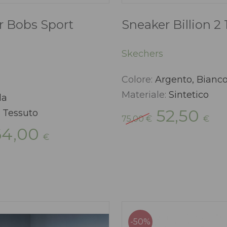
r Bobs Sport
Sneaker Billion 2
Skechers
Colore:
Argento, Bianc
Materiale:
Sintetico
la
Il
Il
52,50
:
Tessuto
75,00
€
€
prezzo
pre
Il
64,00
originale
att
€
rezzo
prezzo
era:
è:
iginale
attuale
75,00 €.
52,
a:
è:
,00 €.
64,00 €.
-50%