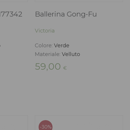
 177342
Ballerina Gong-Fu
Victoria
o
Colore:
Verde
Materiale:
Velluto
59,00
€
zzo
uale
50 €.
-30%