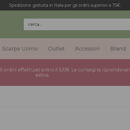
Spedizione gratuita in Italia per gli ordini superiori a 75€.
cerca...
Scarpe Uomo
Outlet
Accessori
Brand
gli ordini effettuati entro il 5/08. Le consegne riprender
estiva.