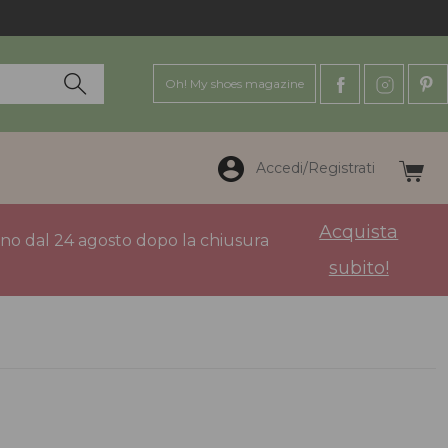
Oh! My shoes magazine
Accedi/Registrati
Acquista
anno dal 24 agosto dopo la chiusura
subito!