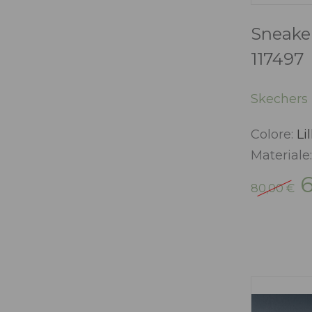
Sneake
117497
Skechers
Colore:
Lil
Materiale
Il
80,00
€
p
or
er
80