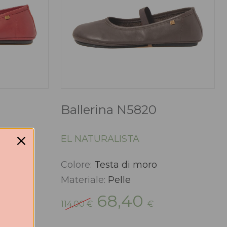
Ballerina N5820
EL NATURALISTA
Colore:
Testa di moro
Materiale:
Pelle
Il
Il
68,40
114,00
€
€
rezzo
prezzo
prezzo
tuale
originale
attuale