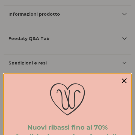
Informazioni prodotto
Feedaty Q&A Tab
Spedizioni e resi
Nuovi ribassi fino al 70%
Ritira nei negozi
Scopri i nostri negozi