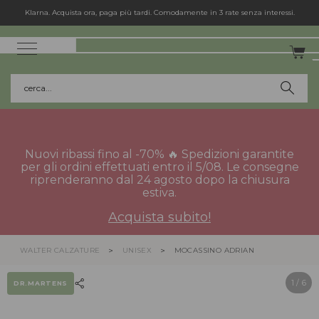
Klarna. Acquista ora, paga più tardi. Comodamente in 3 rate senza interessi.
cerca...
Nuovi ribassi fino al -70% 🔥 Spedizioni garantite
per gli ordini effettuati entro il 5/08. Le consegne
riprenderanno dal 24 agosto dopo la chiusura
estiva.
Acquista subito!
WALTER CALZATURE
UNISEX
MOCASSINO ADRIAN
1
/ 6
DR.MARTENS