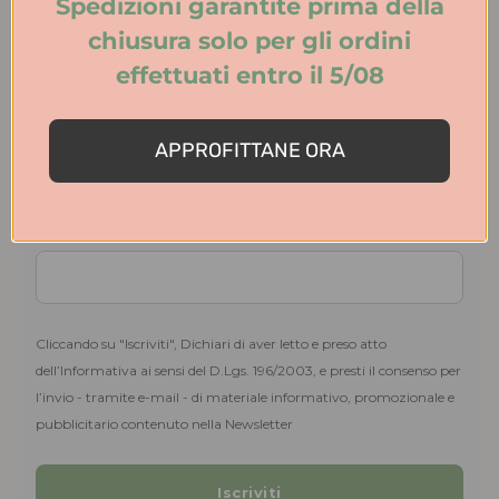
Spedizioni garantite prima della
E le spedizioni?
chiusura solo per gli ordini
Leggi i dettagli
effettuati entro il 5/08
Ti serve aiuto? Contattaci!
Iscriviti alla Newsletter e avrai il 10% di sconto
APPROFITTANE ORA
sul tuo primo ordine
La promozione non è cumulabile con altre
iniziative in corso
Cliccando su "Iscriviti", Dichiari di aver letto e preso atto
dell’Informativa ai sensi del D.Lgs. 196/2003, e presti il consenso per
l’invio - tramite e-mail - di materiale informativo, promozionale e
pubblicitario contenuto nella Newsletter