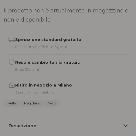
Il prodotto non è attualmente in magazzino e
non è disponibile.
Alternative:
Spedizione standard gratuita
Per ordini sopra 75 € · 2–5 giorni
Reso e cambio taglia gratuiti
Entro 30 giorni
Ritiro in negozio a Milano
3 punti di ritiro · Gratuito
Pelle
Regolare
Nero
Descrizione