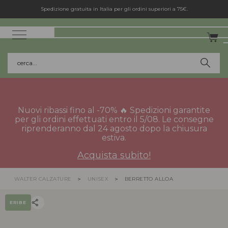
Spedizione gratuita in Italia per gli ordini superiori a 75€.
cerca...
Nuovi ribassi fino al -70% 🔥 Spedizioni garantite
per gli ordini effettuati entro il 5/08. Le consegne
riprenderanno dal 24 agosto dopo la chiusura
estiva.
Acquista subito!
WALTER CALZATURE
UNISEX
BERRETTO ALLOA
ERIBE