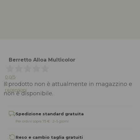
Berretto Alloa Multicolor
0,0
/5
Il prodotto non è attualmente in magazzino e
0
recensioni
non è disponibile.
Alternative:
Spedizione standard gratuita
Per ordini sopra 75 € · 2–5 giorni
Reso e cambio taglia gratuiti