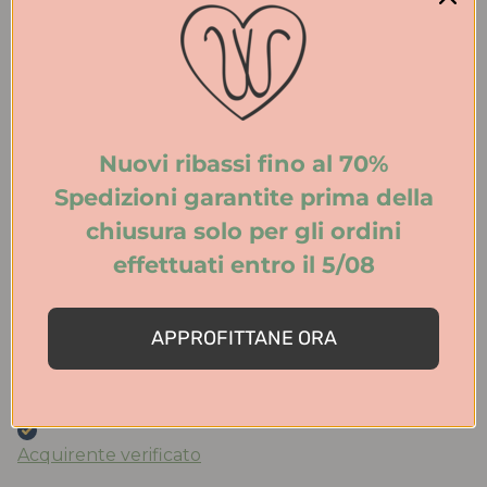
Ieri
Acquistato ballerine ‘mucca’ molto belle e comode ,
la taglia è quella che porto abitualmente, consegna
velocissima. Consigliato !!!’
Nuovi ribassi fino al 70%
Acquirente verificato
Spedizioni garantite prima della
chiusura solo per gli ordini
effettuati entro il 5/08
Ieri
Le scarpe sono bellissime e molto ben rifinite,
aspetto di alta classe. Per la qualità dei materiali e le
APPROFITTANE ORA
rifiniture non hanno nulla da inviare a marchi molto
più costosi e blasonati. Le consiglio vivamente.
Ottimi anche il servizio clienti e la spedizione
Acquirente verificato