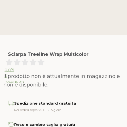
Sciarpa Treeline Wrap Multicolor
0,0
/5
Il prodotto non è attualmente in magazzino e
0
recensioni
non è disponibile.
Alternative:
Spedizione standard gratuita
Per ordini sopra 75 € · 2–5 giorni
Reso e cambio taglia gratuiti