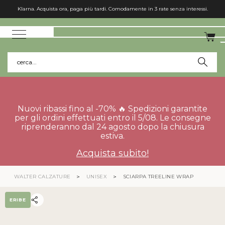
Klarna. Acquista ora, paga più tardi. Comodamente in 3 rate senza interessi.
cerca...
Nuovi ribassi fino al -70% 🔥 Spedizioni garantite
per gli ordini effettuati entro il 5/08. Le consegne
riprenderanno dal 24 agosto dopo la chiusura
estiva.
Acquista subito!
WALTER CALZATURE
UNISEX
SCIARPA TREELINE WRAP
ERIBE