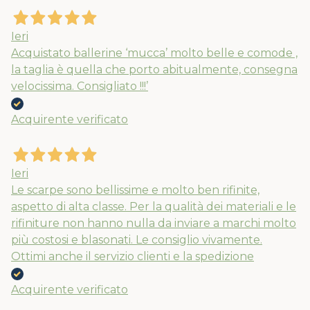
Ieri
Acquistato ballerine ‘mucca’ molto belle e comode ,
la taglia è quella che porto abitualmente, consegna
velocissima. Consigliato !!!’
Nuovi ribassi fino al 70%
Spedizioni garantite prima della
Acquirente verificato
chiusura solo per gli ordini effettuati
entro il 5/08
Ieri
Le scarpe sono bellissime e molto ben rifinite,
APPROFITTANE ORA
aspetto di alta classe. Per la qualità dei materiali e le
rifiniture non hanno nulla da inviare a marchi molto
più costosi e blasonati. Le consiglio vivamente.
Ottimi anche il servizio clienti e la spedizione
Acquirente verificato