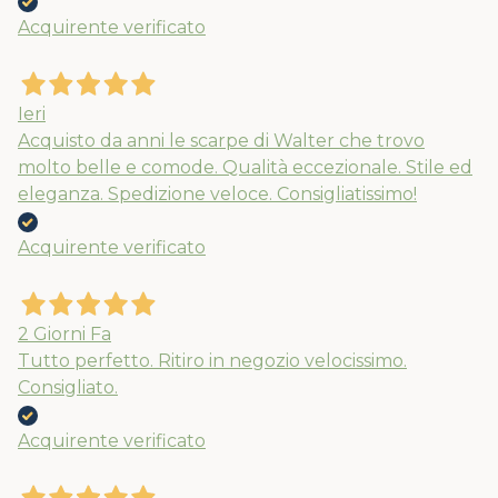
Acquirente verificato
Ieri
Acquisto da anni le scarpe di Walter che trovo
molto belle e comode. Qualità eccezionale. Stile ed
eleganza. Spedizione veloce. Consigliatissimo!
Acquirente verificato
Nuovi ribassi fino al 70%
Spedizioni garantite prima della
2 Giorni Fa
chiusura solo per gli ordini effettuati
Tutto perfetto. Ritiro in negozio velocissimo.
entro il 5/08
Consigliato.
Acquirente verificato
APPROFITTANE ORA