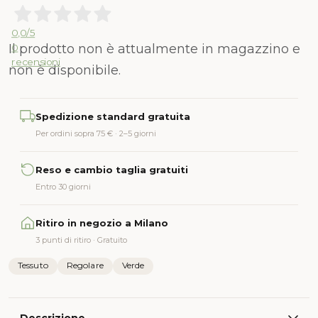
0,0
/5
Il prodotto non è attualmente in magazzino e
0
recensioni
non è disponibile.
Alternative:
Spedizione standard gratuita
Per ordini sopra 75 € · 2–5 giorni
Reso e cambio taglia gratuiti
Entro 30 giorni
Ritiro in negozio a Milano
3 punti di ritiro · Gratuito
Tessuto
Regolare
Verde