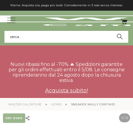
Klarna. Acquista ora, paga più tardi. Comodamente in 3 rate senza interessi.
cerca...
Nuovi ribassi fino al -70% 🔥 Spedizioni garantite
per gli ordini effettuati entro il 5/08. Le consegne
riprenderanno dal 24 agosto dopo la chiusura
estiva.
Acquista subito!
WALTER CALZATURE
UOMO
SNEAKER WALLY GRIP MID
1
/ 5
HEY DUDE