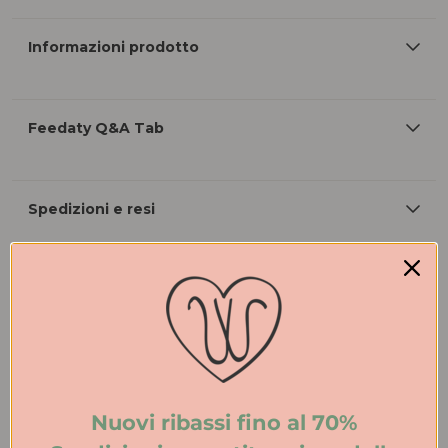
Informazioni prodotto
Feedaty Q&A Tab
Spedizioni e resi
Nuovi ribassi fino al 70%
Ritira nei negozi
Scopri i nostri negozi