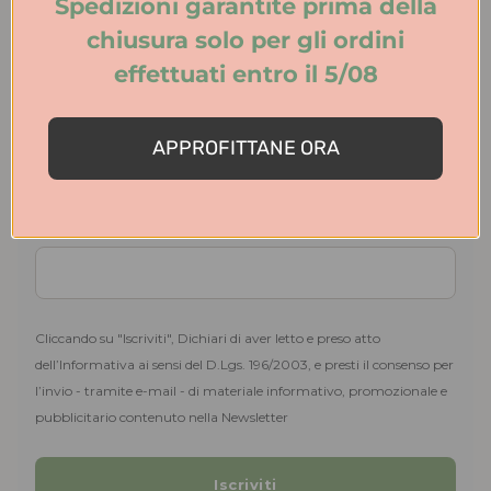
Spedizioni garantite prima della
E le spedizioni?
chiusura solo per gli ordini
Leggi i dettagli
effettuati entro il 5/08
Ti serve aiuto? Contattaci!
Iscriviti alla Newsletter e avrai il 10% di sconto
APPROFITTANE ORA
sul tuo primo ordine
La promozione non è cumulabile con altre
iniziative in corso
Cliccando su "Iscriviti", Dichiari di aver letto e preso atto
dell’Informativa ai sensi del D.Lgs. 196/2003, e presti il consenso per
l’invio - tramite e-mail - di materiale informativo, promozionale e
pubblicitario contenuto nella Newsletter