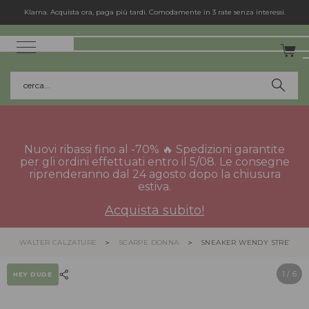
Klarna. Acquista ora, paga più tardi. Comodamente in 3 rate senza interessi.
cerca...
Nuovi ribassi fino al -70% 🔥 Spedizioni garantite
per gli ordini effettuati entro il 5/08. Le consegne
riprenderanno dal 24 agosto dopo la chiusura
estiva.
Acquista subito!
WALTER CALZATURE
SCARPE DONNA
SNEAKER WENDY STRETCH
1
/ 6
HEY DUDE