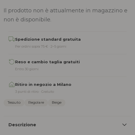
Il prodotto non è attualmente in magazzino e
non è disponibile.
Alternative:
Spedizione standard gratuita
Per ordini sopra 75 € · 2–5 giorni
Reso e cambio taglia gratuiti
Entro 30 giorni
Ritiro in negozio a Milano
3 punti di ritiro · Gratuito
Tessuto
Regolare
Beige
Descrizione