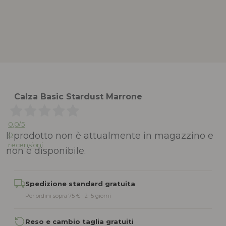
Calza Basic Stardust Marrone
0,0
/5
Il prodotto non è attualmente in magazzino e
0
recensioni
non è disponibile.
Alternative:
Spedizione standard gratuita
Per ordini sopra 75 € · 2–5 giorni
Reso e cambio taglia gratuiti