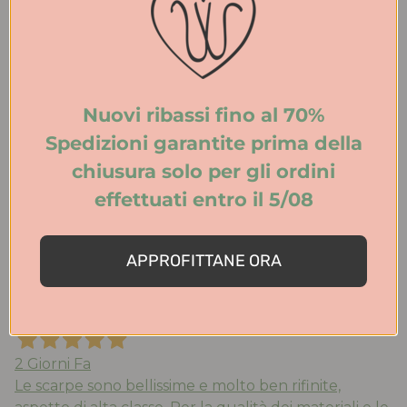
2 Giorni Fa
Tutto perfetto. Ritiro in negozio velocissimo.
Consigliato.
Nuovi ribassi fino al 70%
Acquirente verificato
Spedizioni garantite prima della
chiusura solo per gli ordini
2 Giorni Fa
effettuati entro il 5/08
Acquistato ballerine ‘mucca’ molto belle e comode ,
la taglia è quella che porto abitualmente, consegna
velocissima. Consigliato !!!’
APPROFITTANE ORA
Acquirente verificato
2 Giorni Fa
Le scarpe sono bellissime e molto ben rifinite,