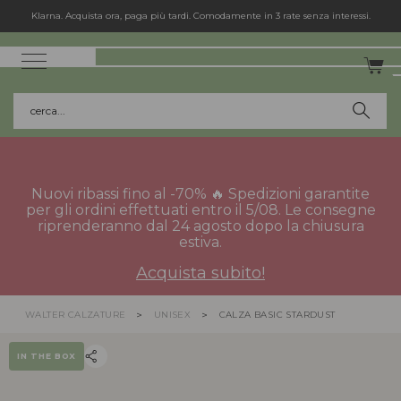
Klarna. Acquista ora, paga più tardi. Comodamente in 3 rate senza interessi.
cerca...
Nuovi ribassi fino al -70% 🔥 Spedizioni garantite
per gli ordini effettuati entro il 5/08. Le consegne
riprenderanno dal 24 agosto dopo la chiusura
estiva.
Acquista subito!
WALTER CALZATURE
UNISEX
CALZA BASIC STARDUST
IN THE BOX