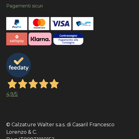
Pagamenti sicuri
4,9
/5
© Calzature Walter s.a.s. di Casaril Francesco
Lorenzo & C.