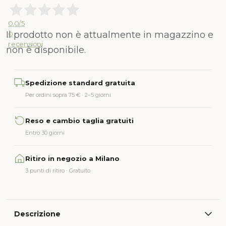
0,0
/5
Il prodotto non è attualmente in magazzino e
0
recensioni
non è disponibile.
Alternative:
Spedizione standard gratuita
Per ordini sopra 75 € · 2–5 giorni
Reso e cambio taglia gratuiti
Entro 30 giorni
Ritiro in negozio a Milano
3 punti di ritiro · Gratuito
Descrizione