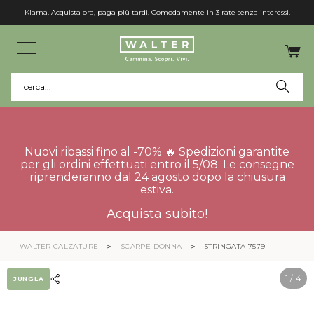
Klarna. Acquista ora, paga più tardi. Comodamente in 3 rate senza interessi.
cerca...
Nuovi ribassi fino al -70% 🔥 Spedizioni garantite
per gli ordini effettuati entro il 5/08. Le consegne
riprenderanno dal 24 agosto dopo la chiusura
estiva.
Acquista subito!
WALTER CALZATURE
SCARPE DONNA
STRINGATA 7579
1
/ 4
JUNGLA