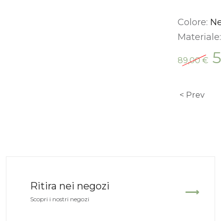
Colore:
Ne
Materiale
Il
89,00
€
pr
or
er
Prev
89
Ritira nei negozi
Scopri i nostri negozi