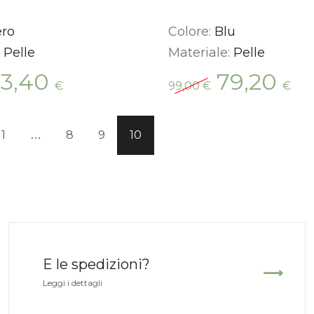
ro
Colore:
Blu
:
Pelle
Materiale:
Pelle
Il
Il
Il
53,40
79,20
€
99,00
€
€
ezzo
prezzo
prezzo
pr
iginale
attuale
originale
att
a:
è:
era:
è:
1
8
9
10
…
,00 €.
53,40 €.
99,00 €.
79,
E le spedizioni?
Leggi i dettagli