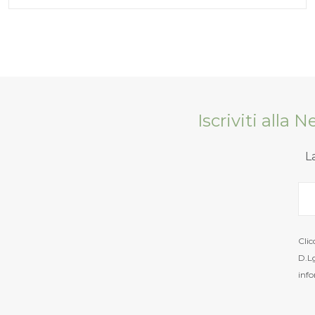
Iscriviti alla 
L
Clic
D.Lg
info