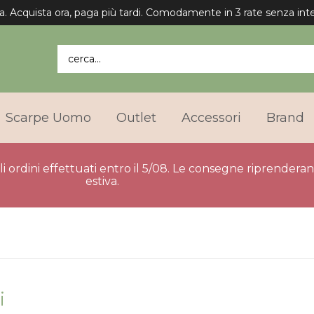
Spedizione gratuita in Italia per gli ordini superiori a 75€.
cerca...
Scarpe Uomo
Outlet
Accessori
Brand
gli ordini effettuati entro il 5/08. Le consegne riprender
estiva.
i