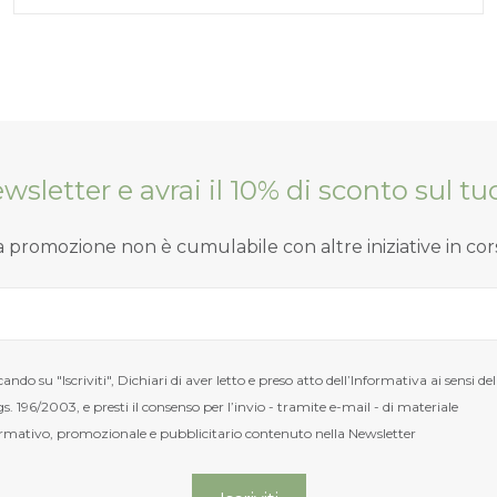
Newsletter e avrai il 10% di sconto sul 
a promozione non è cumulabile con altre iniziative in cor
cando su "Iscriviti", Dichiari di aver letto e preso atto dell’Informativa ai sensi del
s. 196/2003, e presti il consenso per l’invio - tramite e-mail - di materiale
rmativo, promozionale e pubblicitario contenuto nella Newsletter
Nuovi ribassi fino al 70%