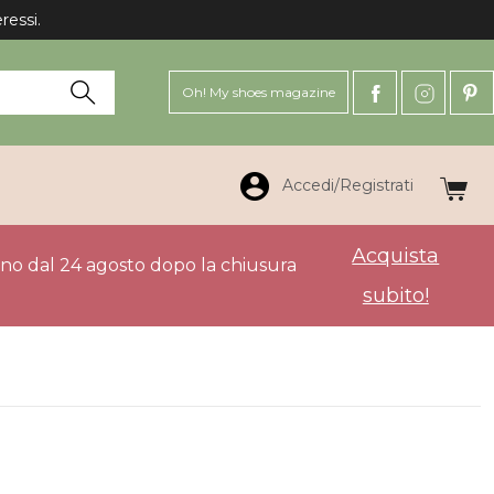
Oh! My shoes magazine
Accedi/Registrati
Acquista
anno dal 24 agosto dopo la chiusura
subito!