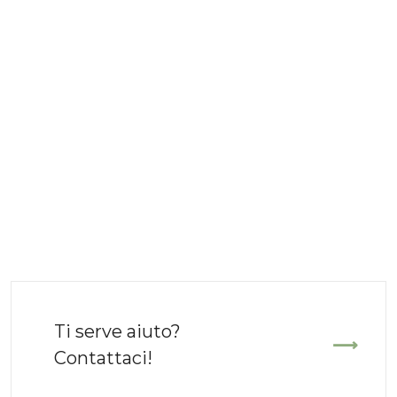
ezzo
uale
20 €.
Ti serve aiuto?
Contattaci!