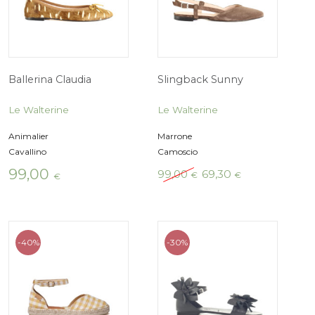
originale
attuale
originale
era:
è:
era:
109,00 €.
76,30 €.
79,00 €
-30%
-30%
Slingback Sunny
Slingback Sun
Le Walterine
Le Walterine
Oro
Argento