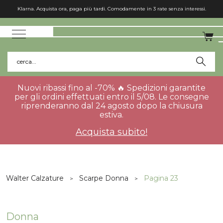
Spedizione gratuita in Italia per gli ordini superiori a 75€.
cerca...
Nuovi ribassi fino al -70% 🔥 Spedizioni garantite
per gli ordini effettuati entro il 5/08. Le consegne
riprenderanno dal 24 agosto dopo la chiusura
estiva.
Acquista subito!
Walter Calzature
Scarpe Donna
Pagina 23
Donna