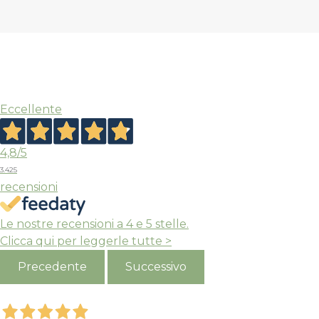
Nero
Marrone
Pelle
Pelle
Il
Il
Il
140,00
84,00
140,00
84,0
€
€
€
prezzo
prezzo
prezzo
Eccellente
originale
attuale
origina
era:
è:
era:
4,8
/5
140,00 €.
84,00 €.
140,00
3.425
-50%
recensioni
Le nostre recensioni a 4 e 5 stelle.
Clicca qui per leggerle tutte >
Precedente
Successivo