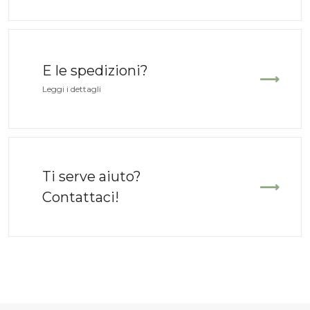
139,00 €.
69,50 €.
149,00 
-60%
-20%
E le spedizioni?
Leggi i dettagli
Ti serve aiuto?
Sneaker Brooklyn
Espadrillas Ca
Contattaci!
BACK 70
Verbenas
Bianco
Bianco
Nylon
Lino
Il
Il
Il