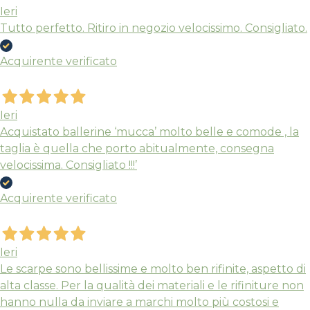
Ieri
Tutto perfetto. Ritiro in negozio velocissimo. Consigliato.
Sandalo Arizona
Sandalo sporti
Acquirente verificato
Hurricane XLT3
Birkenstock
Teva
Arancione, Cuoio
Ieri
Acquistato ballerine ‘mucca’ molto belle e comode , la
Pelle Nubuck
Beige
taglia è quella che porto abitualmente, consegna
130,00
Tessuto
velocissima. Consigliato !!!’
€
Il
115,00
57,50
€
Acquirente verificato
prezzo
original
era:
Ieri
Le scarpe sono bellissime e molto ben rifinite, aspetto di
115,00 €
alta classe. Per la qualità dei materiali e le rifiniture non
hanno nulla da inviare a marchi molto più costosi e