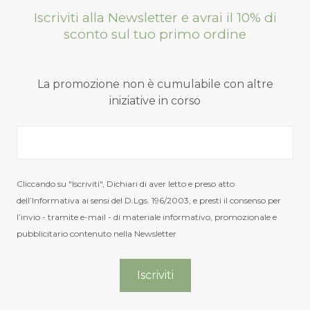
139,00
55,60
65,00
52,00
€
€
€
Iscriviti alla Newsletter e avrai il 10% di
prezzo
prezzo
prezzo
sconto sul tuo primo ordine
originale
attuale
originale
era:
è:
era:
La promozione non è cumulabile con altre
139,00 €.
55,60 €.
65,00 €.
-40%
-40%
iniziative in corso
Cliccando su "Iscriviti", Dichiari di aver letto e preso atto
dell’Informativa ai sensi del D.Lgs. 196/2003, e presti il consenso per
l’invio - tramite e-mail - di materiale informativo, promozionale e
pubblicitario contenuto nella Newsletter
Sandalo 2693
Sandalo 2694
Blundstone
Blundstone