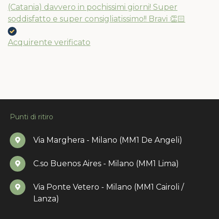
(Catania) davvero in pochissimi giorni! Super
soddisfatto e super consigliatissimo!! Bravi 👏🏻
Acquirente verificato
Punti di ritiro
Via Marghera - Milano (MM1 De Angeli)
C.so Buenos Aires - Milano (MM1 Lima)
Via Ponte Vetero - Milano (MM1 Cairoli /
Lanza)