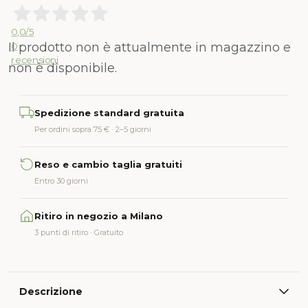
0,0
/5
Il prodotto non è attualmente in magazzino e
0
recensioni
non è disponibile.
Alternative:
Spedizione standard gratuita
Per ordini sopra 75 € · 2–5 giorni
Reso e cambio taglia gratuiti
Entro 30 giorni
Ritiro in negozio a Milano
3 punti di ritiro · Gratuito
Descrizione