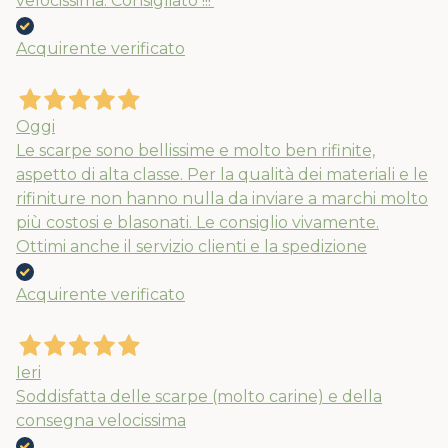
velocissima. Consigliato !!!’
Acquirente verificato
Oggi
Le scarpe sono bellissime e molto ben rifinite,
aspetto di alta classe. Per la qualità dei materiali e le
rifiniture non hanno nulla da inviare a marchi molto
più costosi e blasonati. Le consiglio vivamente.
Ottimi anche il servizio clienti e la spedizione
Acquirente verificato
Nuovi ribassi fino al 70%
Spedizioni garantite prima della
chiusura solo per gli ordini effettuati
Ieri
entro il 5/08
Soddisfatta delle scarpe (molto carine) e della
consegna velocissima