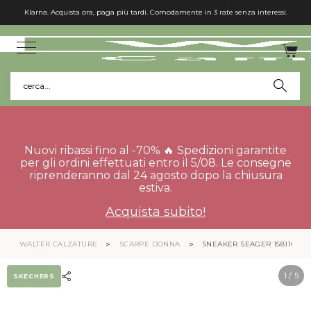
Klarna. Acquista ora, paga più tardi. Comodamente in 3 rate senza interessi.
cerca...
Nuovi ribassi fino al -70% 🔥 Spedizioni garantite
per gli ordini effettuati entro il 5/08. Le consegne
riprenderanno dal 24 agosto dopo la chiusura
estiva.
Acquista subito!
WALTER CALZATURE
SCARPE DONNA
SNEAKER SEAGER 158110
1
/ 5
SKECHERS