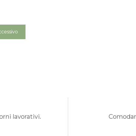
pedizioni garantite prima della chiusura solo per g
ordini effettuati entro il 5/08
cessivo
APPROFITTANE ORA
rni lavorativi.
Comodame