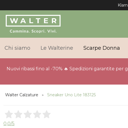
Klarn
Chi siamo
Le Walterine
Scarpe Donna
Nuovi ribassi fino al -70% 🔥 Spedizioni garantite per 
Walter Calzature
Sneaker Uno Lite 183125
0,0
/5