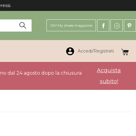
ressi.
Oh! My shoes magazine
Accedi/Registrati
Acquista
anno dal 24 agosto dopo la chiusura
subito!