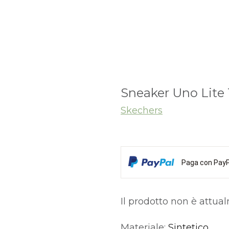
Sneaker Uno Lite 
Skechers
Paga con PayPa
Il prodotto non è attua
Materiale:
Sintetico
Alternative: