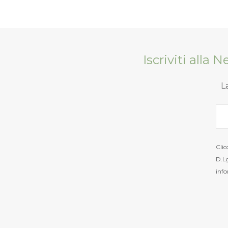
Iscriviti alla 
L
Clic
D.Lg
info