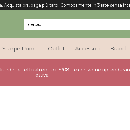
a. Acquista ora, paga più tardi. Comodamente in 3 rate senza inte
cerca...
Scarpe Uomo
Outlet
Accessori
Brand
gli ordini effettuati entro il 5/08. Le consegne riprender
estiva.