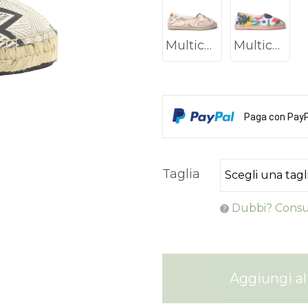
Multicolor
Multicolor
Paga con PayPa
Taglia
Dubbi? Consul
Aggiungi al 