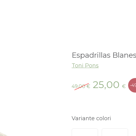
Espadrillas Blanes
Toni Pons
Il
Il
25,00
-4
49,00
€
€
prezzo
pr
originale
at
era:
è:
49,00 €.
25,
Variante colori