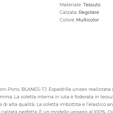
Materiale:
Tessuto
Alternative:
Calzata:
Regolare
Colore:
Multicolor
Toni Pons. BLANES-TJ. Espadrilla unisex realizzata i
omma. La soletta interna in iuta è foderata in tessu
 di alta qualità. La soletta imbottita e l’elastico 
 calzata perfetta. È un modello vegano al 100%. 