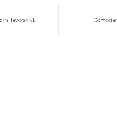
rni lavorativi.
Comodame