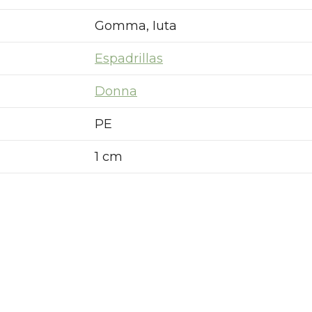
Gomma, Iuta
Espadrillas
Donna
PE
1 cm