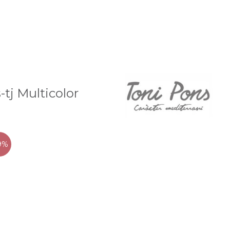
-tj Multicolor
9%
ezzo
tuale
00 €.