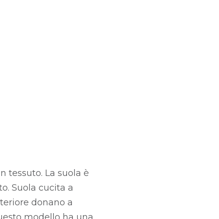
n tessuto. La suola è
to. Suola cucita a
anteriore donano a
Questo modello ha una