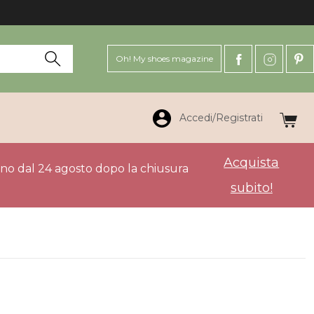
Oh! My shoes magazine
Accedi/Registrati
Acquista
anno dal 24 agosto dopo la chiusura
subito!