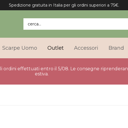
Spedizione gratuita in Italia per gli ordini superiori a 75€.
cerca...
Scarpe Uomo
Outlet
Accessori
Brand
gli ordini effettuati entro il 5/08. Le consegne riprender
estiva.