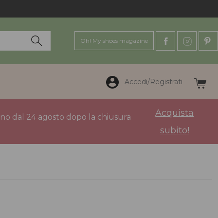
Oh! My shoes magazine
Accedi/Registrati
Acquista
anno dal 24 agosto dopo la chiusura
subito!