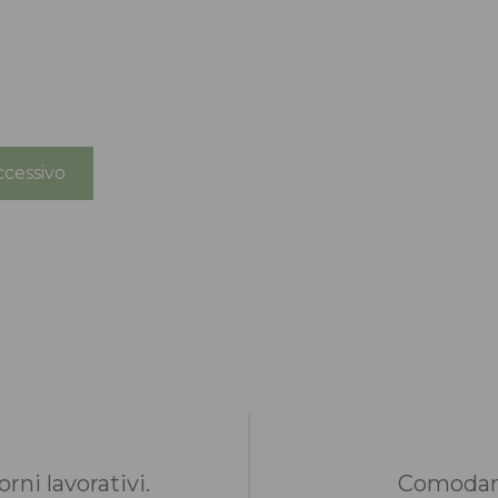
cessivo
rni lavorativi.
Comodame