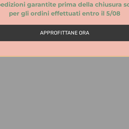
edizioni garantite prima della chiusura s
Donna
per gli ordini effettuati entro il 5/08
PE
APPROFITTANE ORA
7 cm