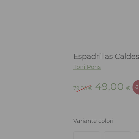
Espadrillas Calde
Toni Pons
Il
Il
49,00
-
79,00
€
€
prezzo
pr
originale
at
era:
è:
79,00 €.
49
Variante colori