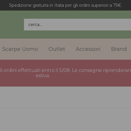
Spedizione gratuita in Italia per gli ordini superiori a 75€.
cerca...
Scarpe Uomo
Outlet
Accessori
Brand
gli ordini effettuati entro il 5/08. Le consegne riprender
estiva.