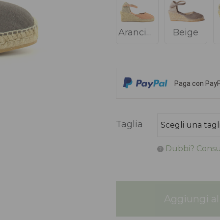
Arancione
Beige
Paga con PayPa
Taglia
Dubbi? Consul
Aggiungi al 