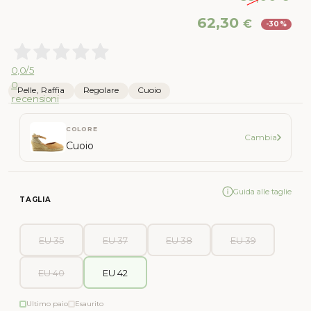
Il
Il
62,30
€
-30%
prezzo
pr
originale
att
era:
è:
0,0
/5
89,00 €.
62,
0
Pelle, Raffia
Regolare
Cuoio
recensioni
COLORE
Cambia
Cuoio
Guida alle taglie
TAGLIA
EU 35
EU 37
EU 38
EU 39
EU 40
EU 42
Ultimo paio
Esaurito