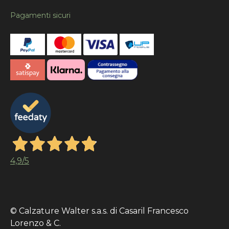
Pagamenti sicuri
4,9
/5
© Calzature Walter s.a.s. di Casaril Francesco
Lorenzo & C.