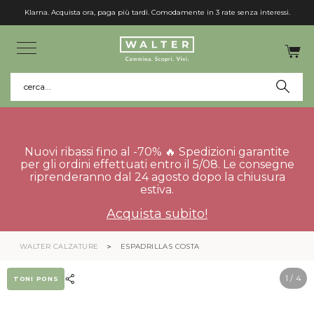
Klarna. Acquista ora, paga più tardi. Comodamente in 3 rate senza interessi.
cerca...
Nuovi ribassi fino al -70% 🔥 Spedizioni garantite
per gli ordini effettuati entro il 5/08. Le consegne
riprenderanno dal 24 agosto dopo la chiusura
estiva.
Acquista subito!
WALTER CALZATURE
ESPADRILLAS COSTA
1
/ 4
TONI PONS