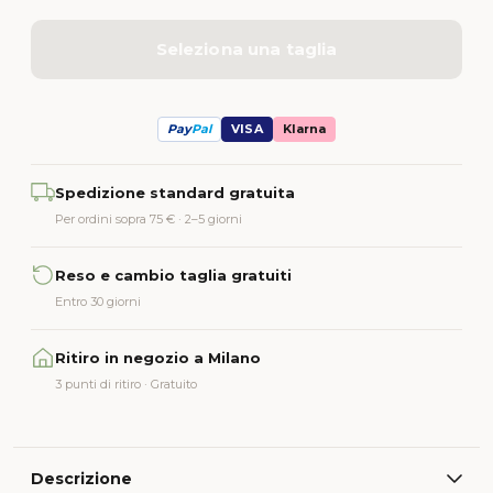
Seleziona una taglia
Pay
Pal
VISA
Klarna
Alternative:
Spedizione standard gratuita
Per ordini sopra 75 € · 2–5 giorni
Reso e cambio taglia gratuiti
Entro 30 giorni
Ritiro in negozio a Milano
3 punti di ritiro · Gratuito
Descrizione