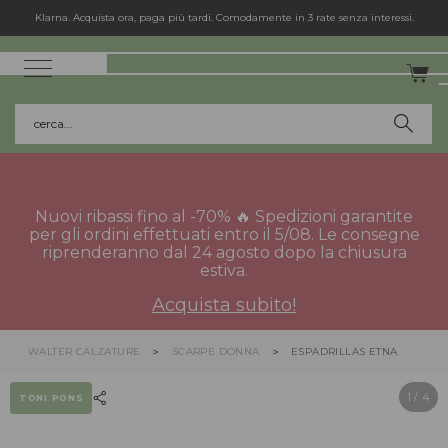
cerca...
Nuovi ribassi fino al -70% 🔥 Spedizioni garantite
per gli ordini effettuati entro il 5/08. Le consegne
riprenderanno dal 24 agosto dopo la chiusura
estiva.
Acquista subito!
WALTER CALZATURE
SCARPE DONNA
ESPADRILLAS ETNA
1
/ 4
TONI PONS