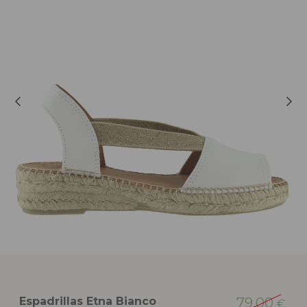
Espadrillas Etna Bianco
79,00
€