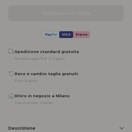
Seleziona una taglia
Pay
Pal
VISA
Klarna
Alternative:
Spedizione standard gratuita
Per ordini sopra 75 € · 2–5 giorni
Reso e cambio taglia gratuiti
Entro 30 giorni
Ritiro in negozio a Milano
3 punti di ritiro · Gratuito
Descrizione