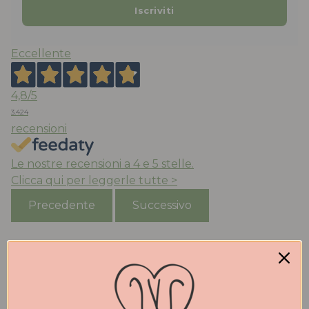
Eccellente
4,8
/5
3.424
recensioni
Le nostre recensioni a 4 e 5 stelle.
Clicca qui per leggerle tutte >
Precedente
Successivo
Oggi
Acquistato ballerine ‘mucca’ molto belle e comode ,
la taglia è quella che porto abitualmente, consegna