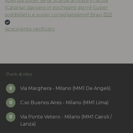
Azienda super seria! Scarpe arrivate in Sicilia
(Catania) davvero in pochissimi giorni! Super
soddisfatto e super consigliatissimo!! Bravi 👏🏻
Acquirente verificato
Punti di ritiro
Via Marghera - Milano (MM1 De Angeli)
C.so Buenos Aires - Milano (MM1 Lima)
Via Ponte Vetero - Milano (MM1 Cairoli /
Lanza)