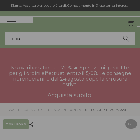
Klarna. Acquista ora, paga più tardi. Comodamente in 3 rate senza interessi.
cerca...
Nuovi ribassi fino al -70% 🔥 Spedizioni garantite
per gli ordini effettuati entro il 5/08. Le consegne
riprenderanno dal 24 agosto dopo la chiusura
estiva.
Acquista subito!
WALTER CALZATURE
SCARPE DONNA
ESPADRILLAS MASAI
1
/ 5
TONI PONS