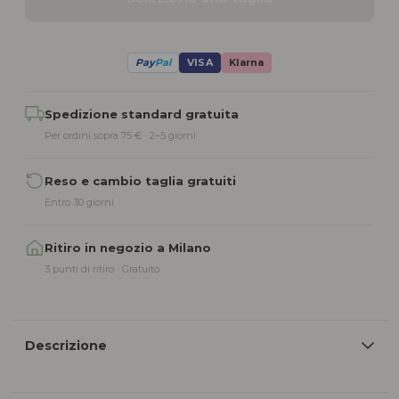
Pay
Pal
VISA
Klarna
Alternative:
Spedizione standard gratuita
Per ordini sopra 75 € · 2–5 giorni
Reso e cambio taglia gratuiti
Entro 30 giorni
Ritiro in negozio a Milano
3 punti di ritiro · Gratuito
Descrizione