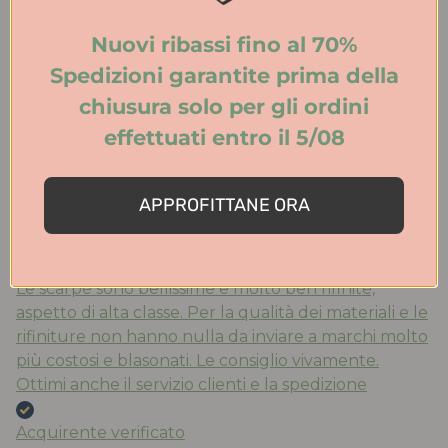
Nuovi ribassi fino al 70%
Ieri
Spedizioni garantite prima della
Acquistato ballerine ‘mucca’ molto belle e comode ,
chiusura solo per gli ordini
la taglia è quella che porto abitualmente, consegna
effettuati entro il 5/08
velocissima. Consigliato !!!’
Acquirente verificato
APPROFITTANE ORA
Ieri
Le scarpe sono bellissime e molto ben rifinite,
aspetto di alta classe. Per la qualità dei materiali e le
rifiniture non hanno nulla da inviare a marchi molto
più costosi e blasonati. Le consiglio vivamente.
Ottimi anche il servizio clienti e la spedizione
Acquirente verificato