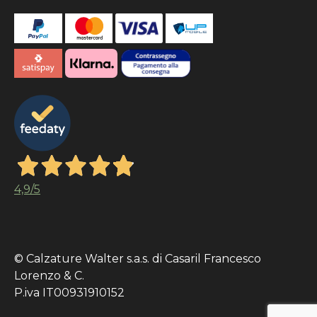
4,9
/5
© Calzature Walter s.a.s. di Casaril Francesco
Lorenzo & C.
P.iva IT00931910152