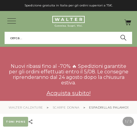
Spedizione gratuita in Italia per gli ordini superiori a 75€.
cerca...
Nuovi ribassi fino al -70% 🔥 Spedizioni garantite
per gli ordini effettuati entro il 5/08. Le consegne
riprenderanno dal 24 agosto dopo la chiusura
estiva.
Acquista subito!
WALTER CALZATURE
SCARPE DONNA
ESPADRILLAS PALAMOS
1
/ 5
TONI PONS