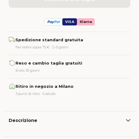
Pay
Pal
VISA
Klarna
Alternative:
Spedizione standard gratuita
Per ordini sopra 75 € · 2–5 giorni
Reso e cambio taglia gratuiti
Entro 30 giorni
Ritiro in negozio a Milano
3 punti di ritiro · Gratuito
Descrizione