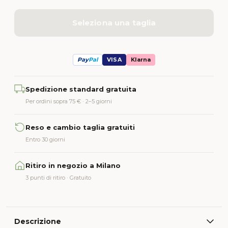
Seleziona una taglia
Pay
Pal
VISA
Klarna
Alternative:
Spedizione standard gratuita
Per ordini sopra 75 € · 2–5 giorni
Reso e cambio taglia gratuiti
Entro 30 giorni
Ritiro in negozio a Milano
3 punti di ritiro · Gratuito
Descrizione