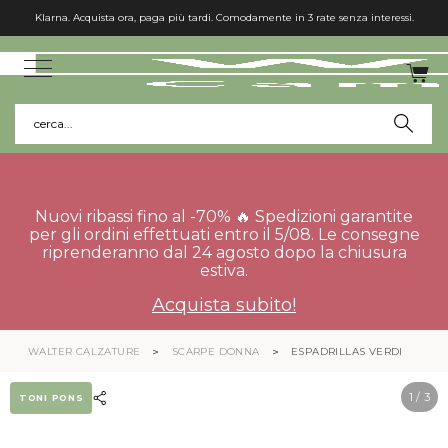
Klarna. Acquista ora, paga più tardi. Comodamente in 3 rate senza interessi.
cerca...
Nuovi ribassi fino al -70% 🔥 Spedizioni garantite
per gli ordini effettuati entro il 5/08. Le consegne
riprenderanno dal 24 agosto dopo la chiusura
estiva.
Acquista subito!
WALTER CALZATURE
SCARPE DONNA
ESPADRILLAS VERDI
1
/ 3
TONI PONS