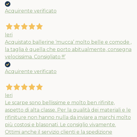
Acquirente verificato
Nuovi ribassi fino al 70%
Spedizioni garantite prima della
Ieri
chiusura solo per gli ordini effettuati
Acquistato ballerine ‘mucca’ molto belle e comode ,
entro il 5/08
la taglia è quella che porto abitualmente, consegna
velocissima. Consigliato !!!’
APPROFITTANE ORA
Acquirente verificato
Ieri
Le scarpe sono bellissime e molto ben rifinite,
aspetto di alta classe. Per la qualità dei materiali e le
rifiniture non hanno nulla da inviare a marchi molto
più costosi e blasonati. Le consiglio vivamente.
Ottimi anche il servizio clienti e la spedizione