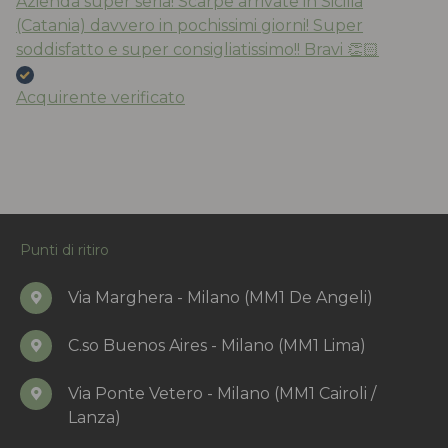
Azienda super seria! Scarpe arrivate in Sicilia
(Catania) davvero in pochissimi giorni! Super
soddisfatto e super consigliatissimo!! Bravi 👏🏻
Acquirente verificato
Punti di ritiro
Via Marghera - Milano (MM1 De Angeli)
C.so Buenos Aires - Milano (MM1 Lima)
Via Ponte Vetero - Milano (MM1 Cairoli /
Lanza)