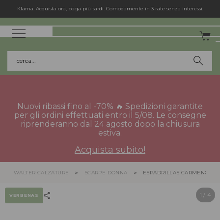
Klarna. Acquista ora, paga più tardi. Comodamente in 3 rate senza interessi.
cerca...
Nuovi ribassi fino al -70% 🔥 Spedizioni garantite
per gli ordini effettuati entro il 5/08. Le consegne
riprenderanno dal 24 agosto dopo la chiusura
estiva.
Acquista subito!
WALTER CALZATURE
SCARPE DONNA
ESPADRILLAS CARMENCITA
1
/ 4
VERBENAS