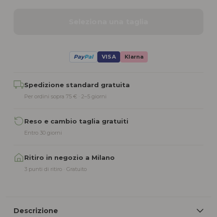
Seleziona una taglia
Pay
Pal
VISA
Klarna
Alternative:
Spedizione standard gratuita
Per ordini sopra 75 € · 2–5 giorni
Reso e cambio taglia gratuiti
Entro 30 giorni
Ritiro in negozio a Milano
3 punti di ritiro · Gratuito
Descrizione