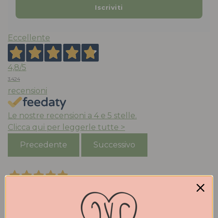
Eccellente
4,8
/5
3.424
recensioni
Le nostre recensioni a 4 e 5 stelle.
Clicca qui per leggerle tutte >
Precedente
Successivo
Oggi
Acquistato ballerine ‘mucca’ molto belle e comode ,
la taglia è quella che porto abitualmente, consegna