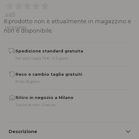
0,0
/5
Il prodotto non è attualmente in magazzino e
0
recensioni
non è disponibile.
Alternative:
Spedizione standard gratuita
Per ordini sopra 75 € · 2–5 giorni
Reso e cambio taglia gratuiti
Entro 30 giorni
Ritiro in negozio a Milano
3 punti di ritiro · Gratuito
Descrizione