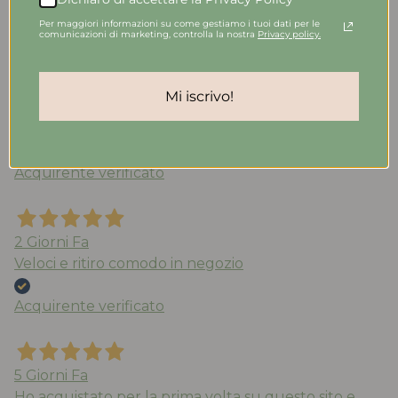
Acquirente verificato
Per maggiori informazioni su come gestiamo i tuoi dati per le
comunicazioni di marketing, controlla la nostra
Privacy policy.
Ieri
Mi iscrivo!
Soddisfatta delle scarpe (molto carine) e della
consegna velocissima
Acquirente verificato
2 Giorni Fa
Veloci e ritiro comodo in negozio
Acquirente verificato
5 Giorni Fa
Ho acquistato per la prima volta su questo sito e