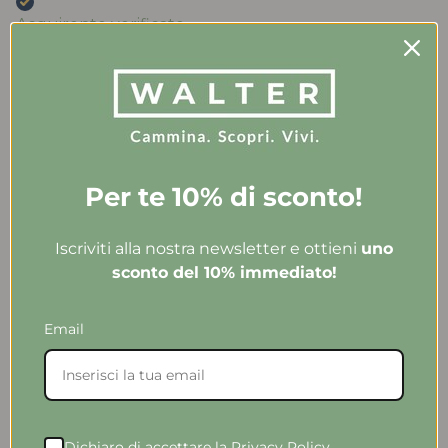
Acquirente verificato
Ieri
Acquistato ballerine ‘mucca’ molto belle e comode ,
la taglia è quella che porto abitualmente, consegna
velocissima. Consigliato !!!’
Per te 10% di sconto!
Acquirente verificato
Iscriviti alla nostra newsletter e ottieni
uno
sconto del 10% immediato!
Ieri
Le scarpe sono bellissime e molto ben rifinite,
Email
aspetto di alta classe. Per la qualità dei materiali e le
rifiniture non hanno nulla da inviare a marchi molto
più costosi e blasonati. Le consiglio vivamente.
Ottimi anche il servizio clienti e la spedizione
Dichiaro di accettare la Privacy Policy