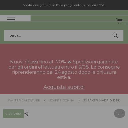
Spedizione gratuita in Italia per gli ordini superiori a 75€.
cerca...
Nuovi ribassi fino al -70% 🔥 Spedizioni garantite
per gli ordini effettuati entro il 5/08. Le consegne
riprenderanno dal 24 agosto dopo la chiusura
estiva.
Acquista subito!
WALTER CALZATURE
SCARPE DONNA
SNEAKER MADRID 1258263
1
/ 4
VICTORIA