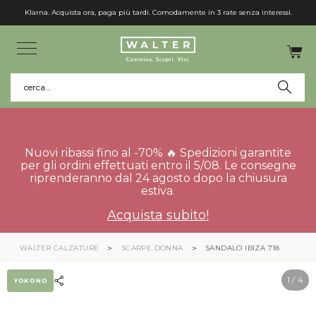
Klarna. Acquista ora, paga più tardi. Comodamente in 3 rate senza interessi.
cerca...
Nuovi ribassi fino al -70% 🔥 Spedizioni garantite
per gli ordini effettuati entro il 5/08. Le consegne
riprenderanno dal 24 agosto dopo la chiusura
estiva.
Acquista subito!
WALTER CALZATURE
SCARPE DONNA
SANDALO IBIZA 718
1
/ 4
YOKONO