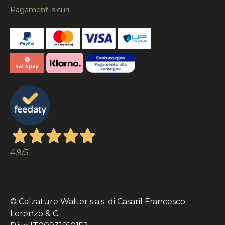
Pagamenti sicuri
4,9
/5
© Calzature Walter s.a.s. di Casaril Francesco
Lorenzo & C.