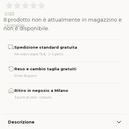
0,0
/5
Il prodotto non è attualmente in magazzino e
0
recensioni
non è disponibile.
Alternative:
Spedizione standard gratuita
Per ordini sopra 75 € · 2–5 giorni
Reso e cambio taglia gratuiti
Entro 30 giorni
Ritiro in negozio a Milano
3 punti di ritiro · Gratuito
Descrizione