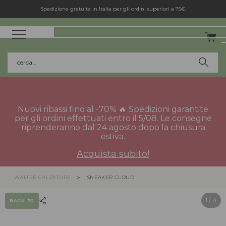
Spedizione gratuita in Italia per gli ordini superiori a 75€.
cerca...
Nuovi ribassi fino al -70% 🔥 Spedizioni garantite
per gli ordini effettuati entro il 5/08. Le consegne
riprenderanno dal 24 agosto dopo la chiusura
estiva.
Acquista subito!
WALTER CALZATURE
SNEAKER CLOUD
1
/ 4
BACK 70