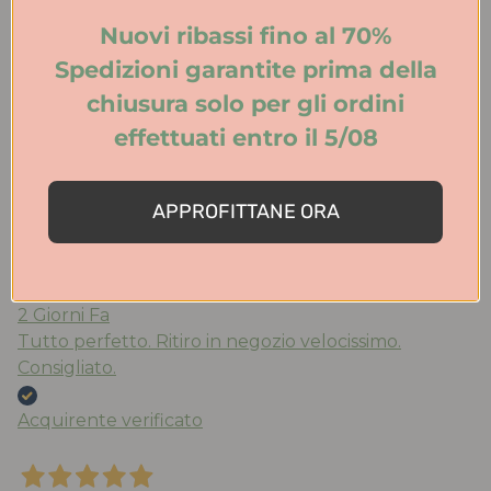
Acquirente verificato
Nuovi ribassi fino al 70%
Spedizioni garantite prima della
Ieri
chiusura solo per gli ordini
Acquisto da anni le scarpe di Walter che trovo
effettuati entro il 5/08
molto belle e comode. Qualità eccezionale. Stile ed
eleganza. Spedizione veloce. Consigliatissimo!
APPROFITTANE ORA
Acquirente verificato
2 Giorni Fa
Tutto perfetto. Ritiro in negozio velocissimo.
Consigliato.
Acquirente verificato