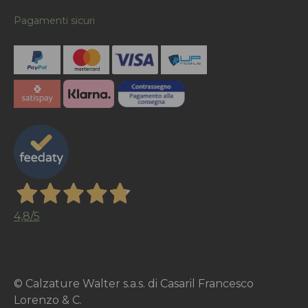
Pagamenti sicuri
4,8
/5
© Calzature Walter s.a.s. di Casaril Francesco
Lorenzo & C.