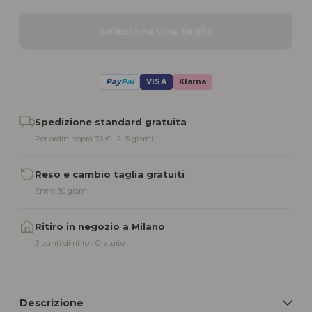
Seleziona una taglia
Pay
Pal
VISA
Klarna
Alternative:
Spedizione standard gratuita
Per ordini sopra 75 € · 2–5 giorni
Reso e cambio taglia gratuiti
Entro 30 giorni
Ritiro in negozio a Milano
3 punti di ritiro · Gratuito
Descrizione