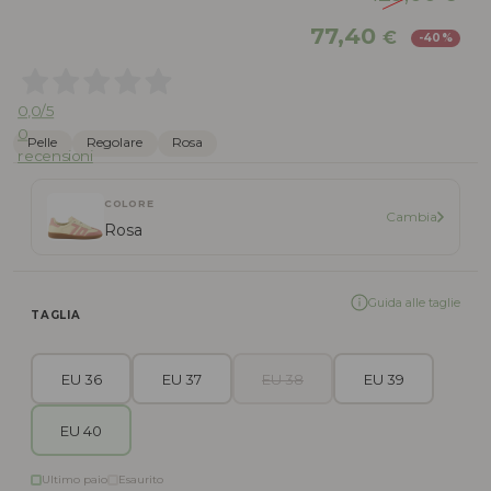
Il
Il
77,40
€
-40%
prezzo
pr
originale
att
era:
è:
0,0
/5
129,00 €.
77,
0
Pelle
Regolare
Rosa
recensioni
COLORE
Cambia
Rosa
Guida alle taglie
TAGLIA
EU 36
EU 37
EU 38
EU 39
EU 40
Ultimo paio
Esaurito