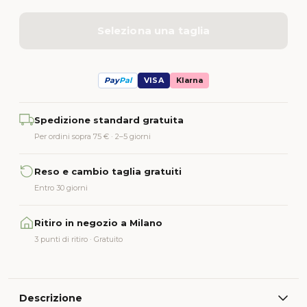
Seleziona una taglia
Pay
Pal
VISA
Klarna
Alternative:
Spedizione standard gratuita
Per ordini sopra 75 € · 2–5 giorni
Reso e cambio taglia gratuiti
Entro 30 giorni
Ritiro in negozio a Milano
3 punti di ritiro · Gratuito
Descrizione