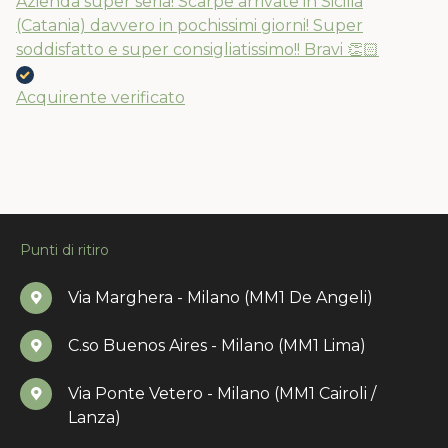
Azienda super seria! Scarpe arrivate in Sicilia
(Catania) davvero in pochissimi giorni! Super
soddisfatto e super consigliatissimo!! Bravi 👏🏻
Acquirente verificato
Punti di ritiro
Via Marghera - Milano (MM1 De Angeli)
C.so Buenos Aires - Milano (MM1 Lima)
Via Ponte Vetero - Milano (MM1 Cairoli /
Lanza)