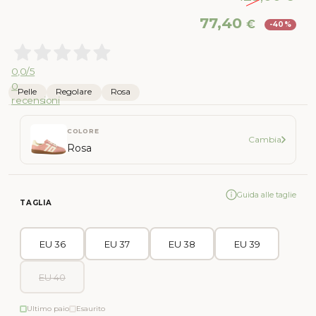
Il
Il
77,40
€
-40%
prezzo
pr
originale
att
era:
è:
0,0
/5
129,00 €.
77,
0
Pelle
Regolare
Rosa
recensioni
COLORE
Cambia
Rosa
Guida alle taglie
TAGLIA
EU 36
EU 37
EU 38
EU 39
EU 40
Ultimo paio
Esaurito