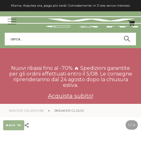
Klarna. Acquista ora, paga più tardi. Comodamente in 3 rate senza interessi.
cerca...
Nuovi ribassi fino al -70% 🔥 Spedizioni garantite
per gli ordini effettuati entro il 5/08. Le consegne
riprenderanno dal 24 agosto dopo la chiusura
estiva.
Acquista subito!
WALTER CALZATURE
SNEAKER CLOUD
1
/ 4
BACK 70