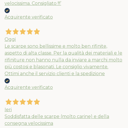
velocissima. Consigliato !!!’
Acquirente verificato
Nuovi ribassi fino al 70%
Spedizioni garantite prima della
Oggi
chiusura solo per gli ordini effettuati
Le scarpe sono bellissime e molto ben rifinite,
entro il 5/08
aspetto di alta classe. Per la qualità dei materiali e le
rifiniture non hanno nulla da inviare a marchi molto
più costosi e blasonati. Le consiglio vivamente.
APPROFITTANE ORA
Ottimi anche il servizio clienti e la spedizione
Acquirente verificato
Ieri
Soddisfatta delle scarpe (molto carine) e della
consegna velocissima