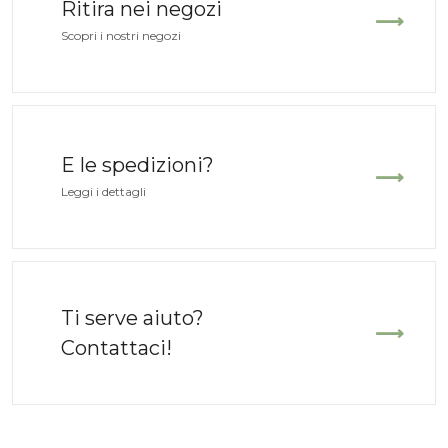
Ritira nei negozi
Scopri i nostri negozi
Mini Sherpa Bag
Cow Suede Sne
COLORS OF CALIFORNIA
COLORS OF CA
Verde
Testa di moro
E le spedizioni?
Velluto
Camoscio
Leggi i dettagli
Il
Il
89,00
59,00
29,00
€
€
€
prezzo
prezzo
originale
attuale
era:
è:
Ti serve aiuto?
Contattaci!
59,00 €.
29,00 €.