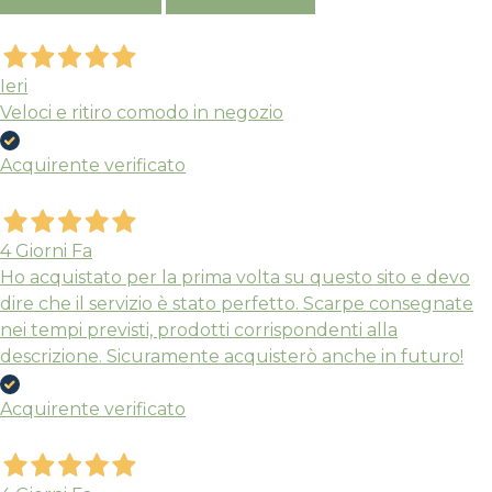
Ieri
Veloci e ritiro comodo in negozio
Acquirente verificato
4 Giorni Fa
Ho acquistato per la prima volta su questo sito e devo
Nuovi ribassi fino al 70%
dire che il servizio è stato perfetto. Scarpe consegnate
Spedizioni garantite prima della
nei tempi previsti, prodotti corrispondenti alla
chiusura solo per gli ordini effettuati
descrizione. Sicuramente acquisterò anche in futuro!
entro il 5/08
Acquirente verificato
APPROFITTANE ORA