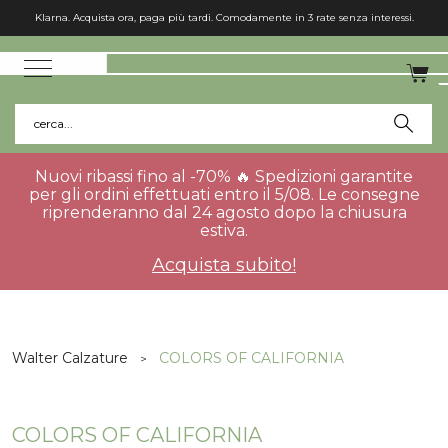
Klarna. Acquista ora, paga più tardi. Comodamente in 3 rate senza interessi.
cerca...
Nuovi ribassi fino al -70% 🔥 Spedizioni garantite
per gli ordini effettuati entro il 5/08. Le consegne
riprenderanno dal 24 agosto dopo la chiusura
estiva.
Acquista subito!
Walter Calzature
COLORS OF CALIFORNIA
COLORS OF CALIFORNIA