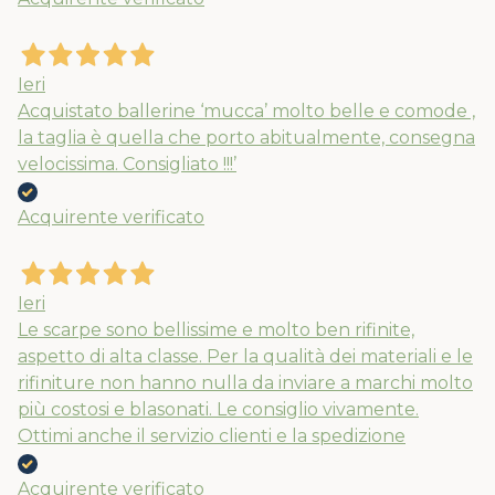
Nuovi ribassi fino al 70%
Ieri
Spedizioni garantite prima della
Acquistato ballerine ‘mucca’ molto belle e comode ,
chiusura solo per gli ordini effettuati
la taglia è quella che porto abitualmente, consegna
entro il 5/08
velocissima. Consigliato !!!’
Acquirente verificato
APPROFITTANE ORA
Ieri
Le scarpe sono bellissime e molto ben rifinite,
aspetto di alta classe. Per la qualità dei materiali e le
rifiniture non hanno nulla da inviare a marchi molto
più costosi e blasonati. Le consiglio vivamente.
Ottimi anche il servizio clienti e la spedizione
Acquirente verificato