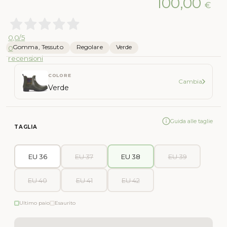
100,00
€
0,0
/5
Gomma, Tessuto
Regolare
Verde
0
recensioni
COLORE
Cambia
Verde
Guida alle taglie
TAGLIA
EU 36
EU 37
EU 38
EU 39
EU 40
EU 41
EU 42
Ultimo paio
Esaurito