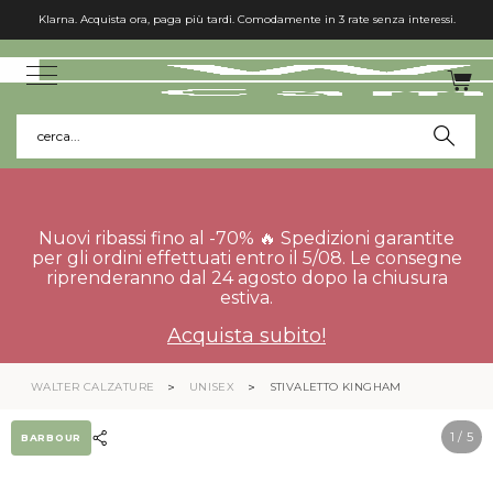
cerca...
Nuovi ribassi fino al -70% 🔥 Spedizioni garantite
per gli ordini effettuati entro il 5/08. Le consegne
riprenderanno dal 24 agosto dopo la chiusura
estiva.
Acquista subito!
WALTER CALZATURE
UNISEX
STIVALETTO KINGHAM
1
/ 5
BARBOUR