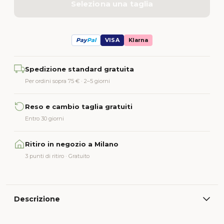
Seleziona una taglia
Pay
Pal
VISA
Klarna
Alternative:
Spedizione standard gratuita
Per ordini sopra 75 € · 2–5 giorni
Reso e cambio taglia gratuiti
Entro 30 giorni
Ritiro in negozio a Milano
3 punti di ritiro · Gratuito
Descrizione