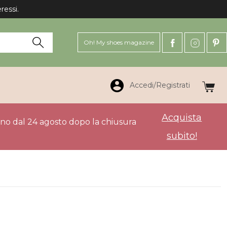
ressi.
Oh! My shoes magazine
Accedi/Registrati
Acquista
anno dal 24 agosto dopo la chiusura
subito!