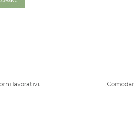
cessivo
rni lavorativi.
Comodame