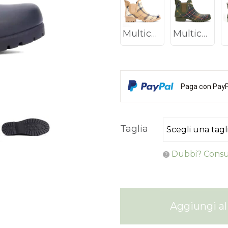
Multicolor
Multicolor
Paga con PayPa
Taglia
Dubbi? Consul
Aggiungi al 