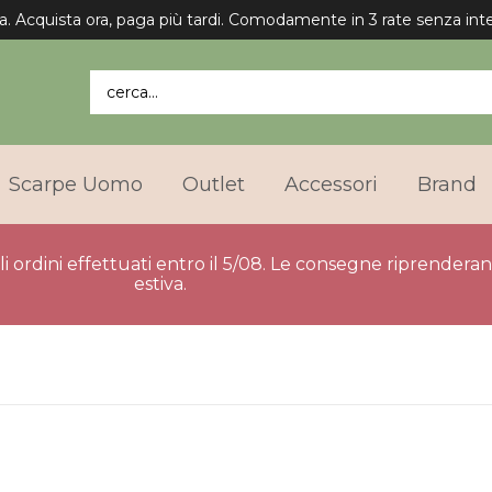
a. Acquista ora, paga più tardi. Comodamente in 3 rate senza inte
cerca...
Scarpe Uomo
Outlet
Accessori
Brand
gli ordini effettuati entro il 5/08. Le consegne riprender
estiva.