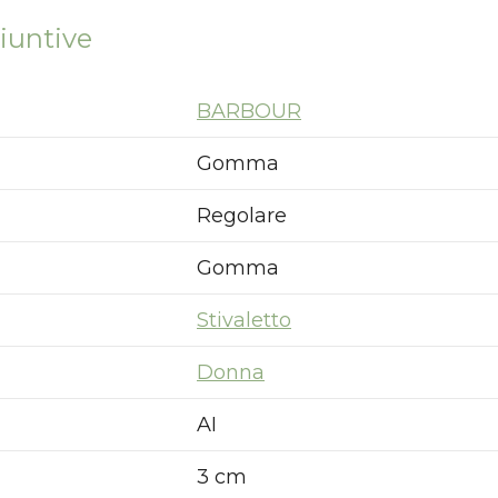
iuntive
BARBOUR
Gomma
Regolare
Gomma
Stivaletto
Donna
AI
3 cm
Nuovi ribassi fino al 70%