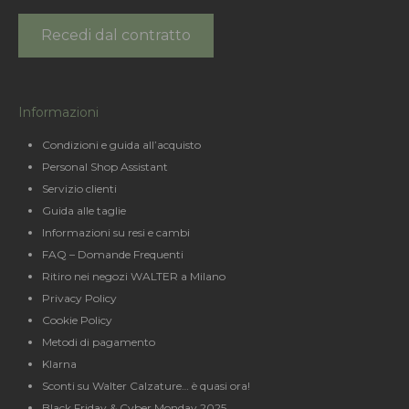
Recedi dal contratto
Informazioni
Condizioni e guida all’acquisto
Personal Shop Assistant
Servizio clienti
Guida alle taglie
Informazioni su resi e cambi
FAQ – Domande Frequenti
Ritiro nei negozi WALTER a Milano
Privacy Policy
Cookie Policy
Metodi di pagamento
Klarna
Sconti su Walter Calzature… è quasi ora!
Black Friday & Cyber Monday 2025