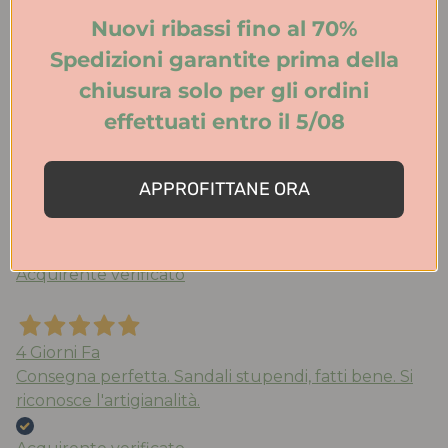
Nuovi ribassi fino al 70%
Acquirente verificato
Spedizioni garantite prima della
chiusura solo per gli ordini
4 Giorni Fa
effettuati entro il 5/08
Ho acquistato per la prima volta su questo sito e
devo dire che il servizio è stato perfetto. Scarpe
consegnate nei tempi previsti, prodotti
APPROFITTANE ORA
corrispondenti alla descrizione. Sicuramente
acquisterò anche in futuro!
Acquirente verificato
4 Giorni Fa
Consegna perfetta. Sandali stupendi, fatti bene. Si
riconosce l'artigianalità.