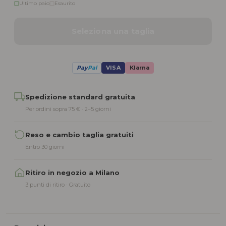
Ultimo paio
Esaurito
Seleziona una taglia
Pay
Pal
VISA
Klarna
Alternative:
Spedizione standard gratuita
Per ordini sopra 75 € · 2–5 giorni
Reso e cambio taglia gratuiti
Entro 30 giorni
Ritiro in negozio a Milano
3 punti di ritiro · Gratuito