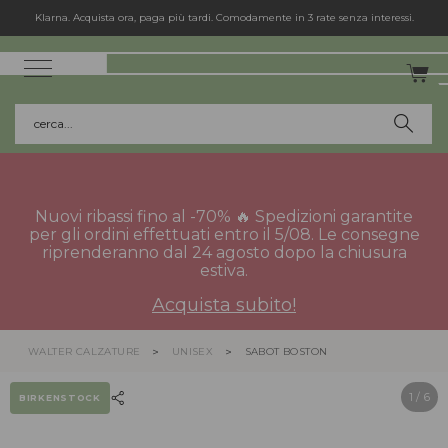
Spedizione gratuita in Italia per gli ordini superiori a 75€.
cerca...
Nuovi ribassi fino al -70% 🔥 Spedizioni garantite
per gli ordini effettuati entro il 5/08. Le consegne
riprenderanno dal 24 agosto dopo la chiusura
estiva.
Acquista subito!
WALTER CALZATURE
UNISEX
SABOT BOSTON
1
/ 6
BIRKENSTOCK