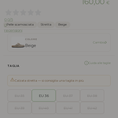
160,00
€
0,0
/5
Pelle scamosciata
Stretta
Beige
0
recensioni
COLORE
Cambia
Beige
Guida alle taglie
TAGLIA
Calzata stretta — si consiglia una taglia in più
EU 35
EU 36
EU 37
EU 38
EU 39
EU 40
EU 41
EU 42