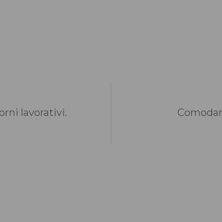
rni lavorativi.
Comodame