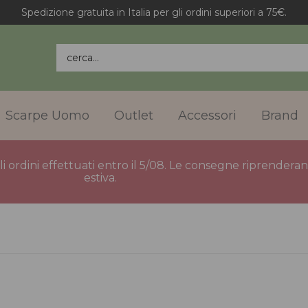
Spedizione gratuita in Italia per gli ordini superiori a 75€.
cerca...
Scarpe Uomo
Outlet
Accessori
Brand
gli ordini effettuati entro il 5/08. Le consegne riprender
estiva.