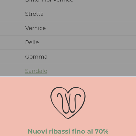
Stretta
Vernice
Pelle
Gomma
Sandalo
UNISEX
PE
1 cm
Nuovi ribassi fino al 70%