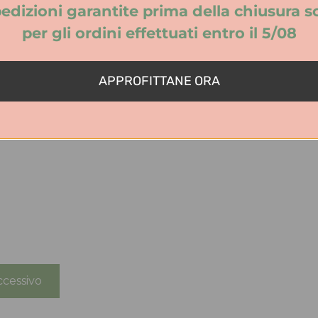
edizioni garantite prima della chiusura s
per gli ordini effettuati entro il 5/08
APPROFITTANE ORA
cessivo