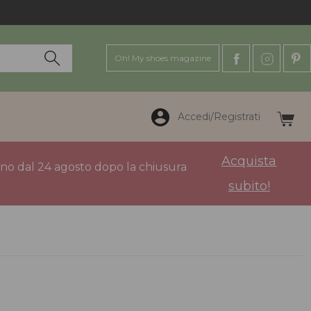
Oh! My shoes magazine
Accedi/Registrati
Acquista
anno dal 24 agosto dopo la chiusura
subito!