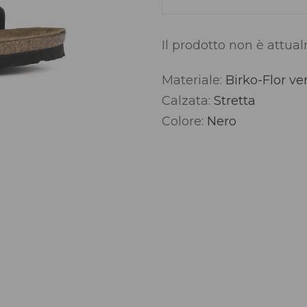
Il prodotto non è attua
Materiale:
Birko-Flor ve
Alternative:
Calzata:
Stretta
Colore:
Nero