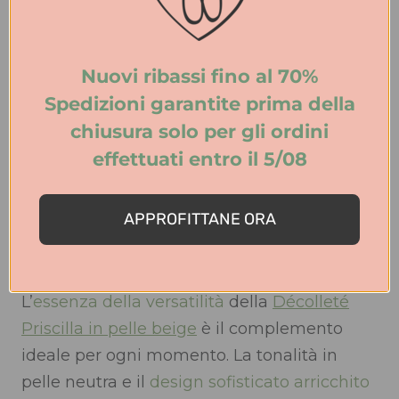
Nuovi ribassi fino al 70%
Spedizioni garantite prima della
chiusura solo per gli ordini
effettuati entro il 5/08
APPROFITTANE ORA
L’
essenza della versatilità
della
Décolleté
Priscilla in pelle beige
è il complemento
ideale per ogni momento. La tonalità in
pelle neutra e il
design sofisticato arricchito