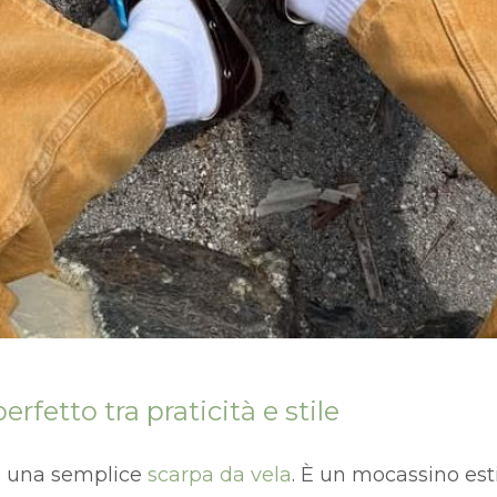
erfetto tra praticità e stile
i una semplice
scarpa da vela
. È un mocassino es