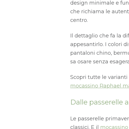
design minimale e funz
che richiama le auten
centro.
Il dettaglio che fa la d
appesantirlo. I colori d
pantaloni chino, bermu
sa osare senza esagera
Scopri tutte le variant
mocassino Raphael m
Dalle passerelle 
Le passerelle primaver
classici. E il
mocassino