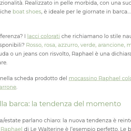
ionalità. Realizzato in pelle morbida, con una su
tiche
boat shoes
, è ideale per le giornate in barca…
ifferenza? I
lacci colorati
che richiamano lo stile na
isponibili?
Rosso, rosa, azzurro, verde, arancione,
da o un jeans con risvolto, Raphael è una dichiaraz
re.
i nella scheda prodotto del
mocassino Raphael col
arrone
.
alla barca: la tendenza del momento
a/estate parlano chiaro: la nuova tendenza è reint
 Raphael
di Le Walterine è l’esempio perfetto. Le 