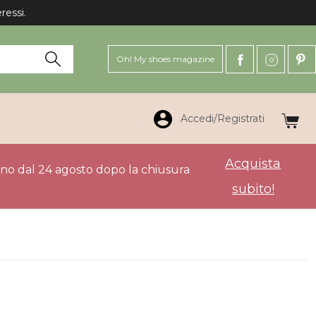
Oh! My shoes magazine
Accedi/Registrati
Acquista
anno dal 24 agosto dopo la chiusura
subito!