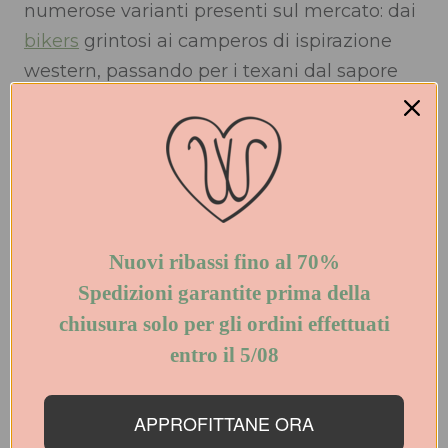
numerose varianti presenti sul mercato: dai
bikers
grintosi ai camperos di ispirazione
western, passando per i texani dal sapore
country e gli stivaletti con tacco per un
tocco più chic, le opzioni sono infinite.
Se cerchi scarpe comode ma al passo con le
ultime tendenze, gli
stivaletti
sono la scelta
ideale per questo autunno. Esplora la nostra
Nuovi ribassi fino al 70%
nuova collezione di stivaletti e trova il paio
Spedizioni garantite prima della
perfetto per affrontare la stagione con stile
chiusura solo per gli ordini
e personalità, seguendo i trend del 2025
effettuati entro il 5/08
Le Walterine Stivaletto Lorenza
APPROFITTANE ORA