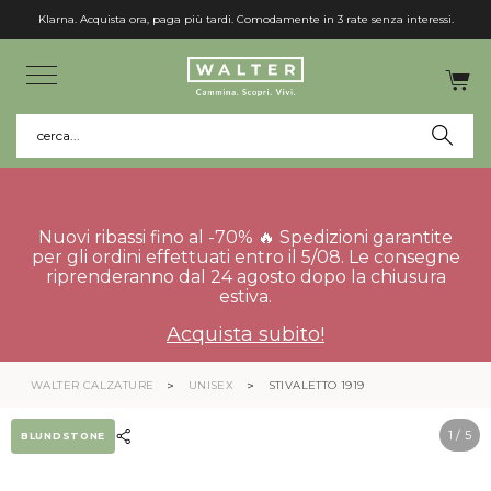
Klarna. Acquista ora, paga più tardi. Comodamente in 3 rate senza interessi.
cerca...
Nuovi ribassi fino al -70% 🔥 Spedizioni garantite
per gli ordini effettuati entro il 5/08. Le consegne
riprenderanno dal 24 agosto dopo la chiusura
estiva.
Acquista subito!
WALTER CALZATURE
UNISEX
STIVALETTO 1919
1
/ 5
BLUNDSTONE