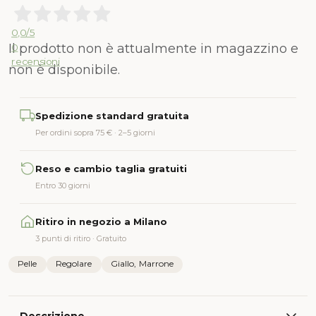
0,0
/5
Il prodotto non è attualmente in magazzino e
0
recensioni
non è disponibile.
Alternative:
Spedizione standard gratuita
Per ordini sopra 75 € · 2–5 giorni
Reso e cambio taglia gratuiti
Entro 30 giorni
Ritiro in negozio a Milano
3 punti di ritiro · Gratuito
Pelle
Regolare
Giallo, Marrone