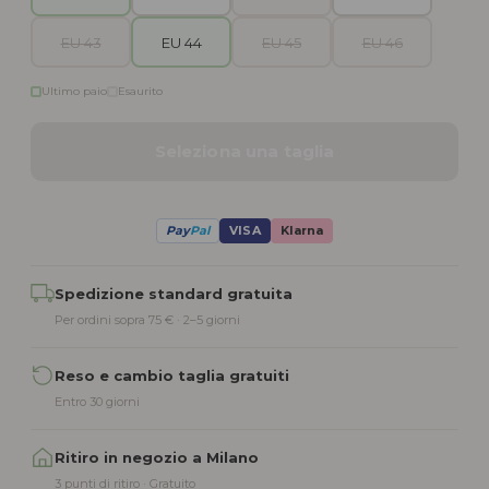
EU 43
EU 44
EU 45
EU 46
Ultimo paio
Esaurito
Seleziona una taglia
Pay
Pal
VISA
Klarna
Alternative:
Spedizione standard gratuita
Per ordini sopra 75 € · 2–5 giorni
Reso e cambio taglia gratuiti
Entro 30 giorni
Ritiro in negozio a Milano
3 punti di ritiro · Gratuito