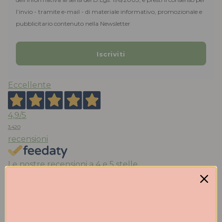
l’invio - tramite e-mail - di materiale informativo, promozionale e
pubblicitario contenuto nella Newsletter
Eccellente
4,9
/5
3.420
recensioni
Le nostre recensioni a 4 e 5 stelle.
Clicca qui per leggerle tutte >
Precedente
Successivo