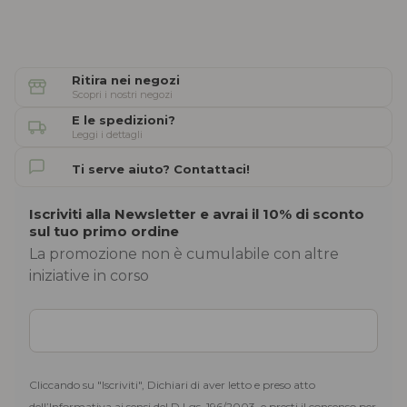
Ritira nei negozi
Scopri i nostri negozi
E le spedizioni?
Leggi i dettagli
Ti serve aiuto? Contattaci!
Iscriviti alla Newsletter e avrai il 10% di sconto
sul tuo primo ordine
La promozione non è cumulabile con altre
iniziative in corso
Cliccando su "Iscriviti", Dichiari di aver letto e preso atto
dell’Informativa ai sensi del D.Lgs. 196/2003, e presti il consenso per