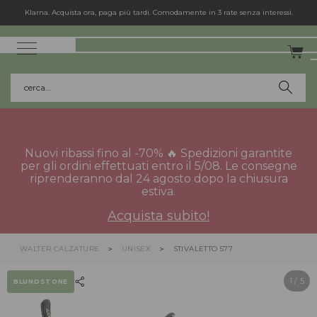
Klarna. Acquista ora, paga più tardi. Comodamente in 3 rate senza interessi.
cerca...
Nuovi ribassi fino al -70% 🔥 Spedizioni garantite
per gli ordini effettuati entro il 5/08. Le consegne
riprenderanno dal 24 agosto dopo la chiusura
estiva.
Acquista subito!
WALTER CALZATURE
UNISEX
STIVALETTO 577
1
/ 5
BLUNDSTONE