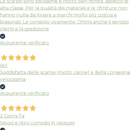
Le scarpe sono bellissime e molto ben rifinite, aspetto di
alta classe. Per la qualità dei materiali e le rifiniture non
hanno nulla da inviare a marchi molto più costosi e
blasonati. Le consiglio vivamente. Ottimi anche il servizio
Nuovi ribassi fino al 70%
clienti e la spedizione
Spedizioni garantite prima della
chiusura solo per gli ordini effettuati
Acquirente verificato
entro il 5/08
Ieri
APPROFITTANE ORA
Soddisfatta delle scarpe (molto carine) e della consegna
velocissima
Acquirente verificato
2 Giorni Fa
Veloci e ritiro comodo in negozio