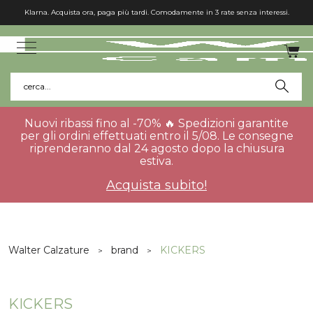
cerca...
Nuovi ribassi fino al -70% 🔥 Spedizioni garantite
per gli ordini effettuati entro il 5/08. Le consegne
riprenderanno dal 24 agosto dopo la chiusura
estiva.
Acquista subito!
Walter Calzature
brand
KICKERS
KICKERS