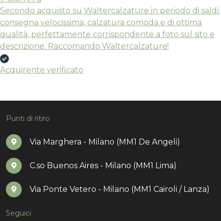
Secondo acquisto su Waltercalzature in periodo di saldi:
consegna velocissima, calzatura comoda e di ottima
qualità, perfettamente corrispondente a foto sul sito e
descrizione. Raccomando Waltercalzature!
Acquirente verificato
Punti di ritiro
Via Marghera - Milano (MM1 De Angeli)
C.so Buenos Aires - Milano (MM1 Lima)
Via Ponte Vetero - Milano (MM1 Cairoli / Lanza)
Seguici