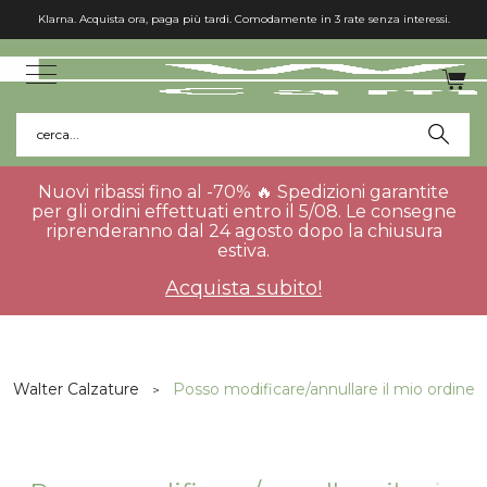
Klarna. Acquista ora, paga più tardi. Comodamente in 3 rate senza interessi.
cerca...
Nuovi ribassi fino al -70% 🔥 Spedizioni garantite
per gli ordini effettuati entro il 5/08. Le consegne
riprenderanno dal 24 agosto dopo la chiusura
estiva.
Acquista subito!
Walter Calzature
Posso modificare/annullare il mio ordine 