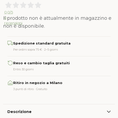
0,0
/5
Il prodotto non è attualmente in magazzino e
0
recensioni
non è disponibile.
Alternative:
Spedizione standard gratuita
Per ordini sopra 75 € · 2–5 giorni
Reso e cambio taglia gratuiti
Entro 30 giorni
Ritiro in negozio a Milano
3 punti di ritiro · Gratuito
Descrizione