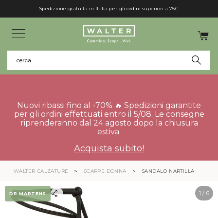
Spedizione gratuita in Italia per gli ordini superiori a 75€.
cerca...
Nuovi ribassi fino al -70% 🔥 Spedizioni garantite
per gli ordini effettuati entro il 5/08. Le consegne
riprenderanno dal 24 agosto dopo la chiusura
estiva.
Acquista subito!
WALTER CALZATURE
SCARPE DONNA
SANDALO NARTILLA
1
/ 6
DR.MARTENS