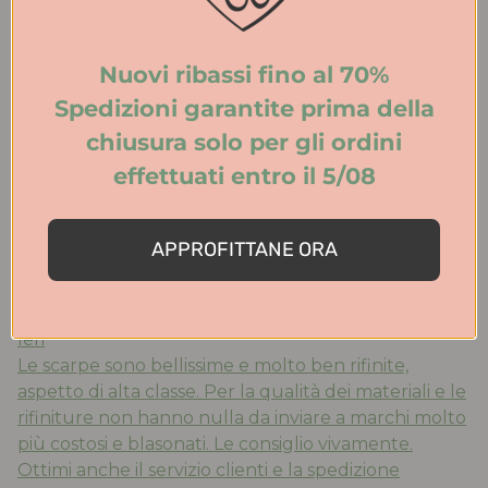
Acquirente verificato
Nuovi ribassi fino al 70%
Spedizioni garantite prima della
Ieri
chiusura solo per gli ordini
Acquistato ballerine ‘mucca’ molto belle e comode ,
effettuati entro il 5/08
la taglia è quella che porto abitualmente, consegna
velocissima. Consigliato !!!’
APPROFITTANE ORA
Acquirente verificato
Ieri
Le scarpe sono bellissime e molto ben rifinite,
aspetto di alta classe. Per la qualità dei materiali e le
rifiniture non hanno nulla da inviare a marchi molto
più costosi e blasonati. Le consiglio vivamente.
Ottimi anche il servizio clienti e la spedizione