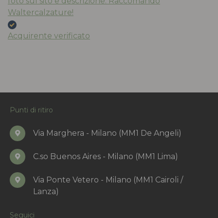
foto sul sito e descrizione. Raccomando
Waltercalzature!
Acquirente verificato
Punti di ritiro
Via Marghera - Milano (MM1 De Angeli)
C.so Buenos Aires - Milano (MM1 Lima)
Via Ponte Vetero - Milano (MM1 Cairoli /
Lanza)
Seguici