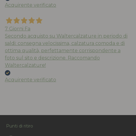
Acquirente verificato
7 Giorni Fa
Secondo acquisto su Waltercalzature in periodo di
saldi: consegna velocissima, calzatura comoda e di
ottima qualità, perfettamente corrispondente a
foto sul sito e descrizione. Raccomando
Waltercalzature!
Acquirente verificato
Punti di ritiro