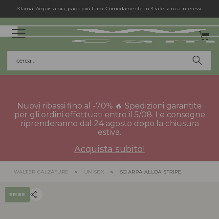
Klarna. Acquista ora, paga più tardi. Comodamente in 3 rate senza interessi.
cerca...
Nuovi ribassi fino al -70% 🔥 Spedizioni garantite
per gli ordini effettuati entro il 5/08. Le consegne
riprenderanno dal 24 agosto dopo la chiusura
estiva.
Acquista subito!
WALTER CALZATURE
UNISEX
SCIARPA ALLOA STRIPE
ERIBE