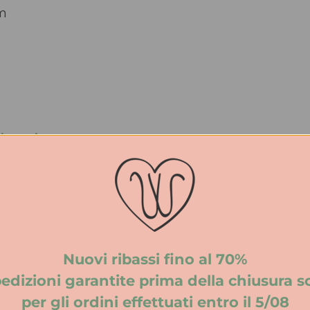
cm
iuntive
ERIBE
Lana Merino, Mohair
UNISEX
Nuovi ribassi fino al 70%
edizioni garantite prima della chiusura s
AI
per gli ordini effettuati entro il 5/08