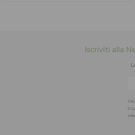
Iscriviti alla 
L
Clic
D.Lg
info