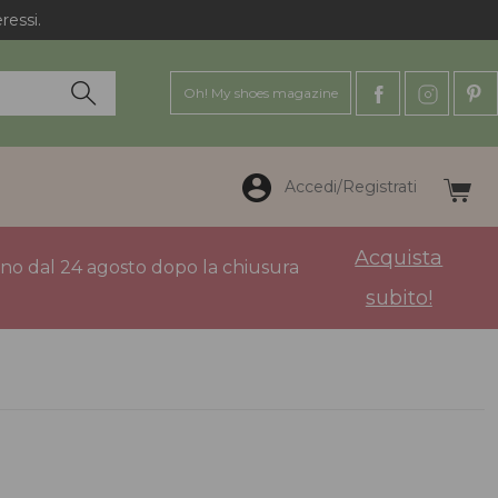
ressi.
Oh! My shoes magazine
Accedi/Registrati
Acquista
anno dal 24 agosto dopo la chiusura
subito!