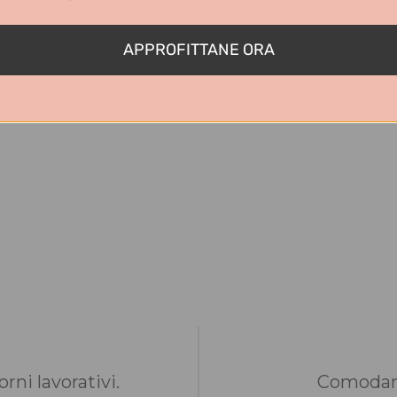
APPROFITTANE ORA
rni lavorativi.
Comodame