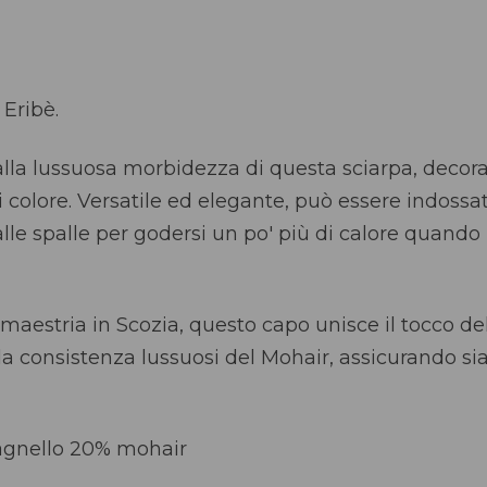
 Eribè.
alla lussuosa morbidezza di questa sciarpa, decora
di colore. Versatile ed elegante, può essere indos
lle spalle per godersi un po' più di calore quando
maestria in Scozia, questo capo unisce il tocco del
lla consistenza lussuosi del Mohair, assicurando s
'agnello 20% mohair