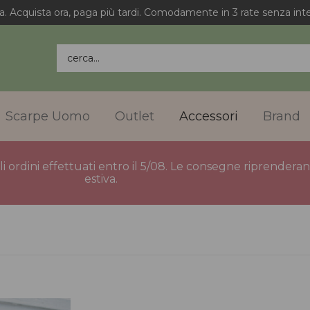
a. Acquista ora, paga più tardi. Comodamente in 3 rate senza inte
cerca...
Scarpe Uomo
Outlet
Accessori
Brand
gli ordini effettuati entro il 5/08. Le consegne riprender
estiva.