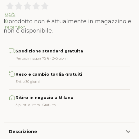
0,0
/5
Il prodotto non è attualmente in magazzino e
0
recensioni
non è disponibile.
Alternative:
Spedizione standard gratuita
Per ordini sopra 75 € · 2–5 giorni
Reso e cambio taglia gratuiti
Entro 30 giorni
Ritiro in negozio a Milano
3 punti di ritiro · Gratuito
Descrizione