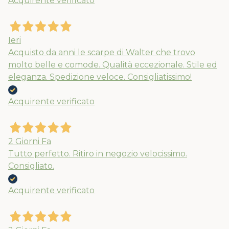
Acquirente verificato
Ieri
Acquisto da anni le scarpe di Walter che trovo
molto belle e comode. Qualità eccezionale. Stile ed
eleganza. Spedizione veloce. Consigliatissimo!
Acquirente verificato
Nuovi ribassi fino al 70%
Spedizioni garantite prima della
2 Giorni Fa
chiusura solo per gli ordini effettuati
Tutto perfetto. Ritiro in negozio velocissimo.
Consigliato.
entro il 5/08
Acquirente verificato
APPROFITTANE ORA