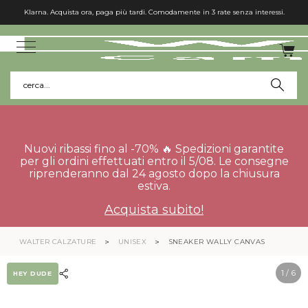
Klarna. Acquista ora, paga più tardi. Comodamente in 3 rate senza interessi.
cerca...
Nuovi ribassi fino al -70% 🔥 Spedizioni garantite
per gli ordini effettuati entro il 5/08. Le consegne
riprenderanno dal 24 agosto dopo la chiusura
estiva.
Acquista subito!
WALTER CALZATURE
UNISEX
SNEAKER WALLY CANVAS
1
/ 6
HEY DUDE