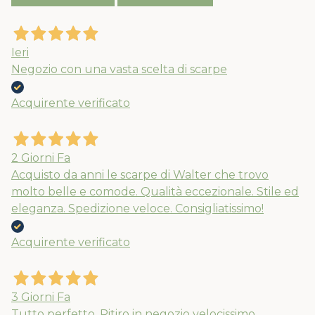
Ieri
Negozio con una vasta scelta di scarpe
Acquirente verificato
2 Giorni Fa
Acquisto da anni le scarpe di Walter che trovo
molto belle e comode. Qualità eccezionale. Stile ed
eleganza. Spedizione veloce. Consigliatissimo!
Acquirente verificato
Usa il coupon estate10 al checkout per
il 10% extra su spesa minima di 89€. Le
3 Giorni Fa
spedizioni ripartiranno dal 24/08
Tutto perfetto. Ritiro in negozio velocissimo.