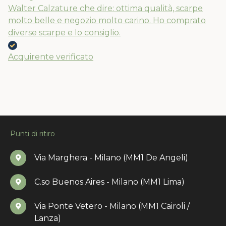
Walter Calzature che dire: ottima qualità, scarpe
molto belle e negozio molto carino. Ho comprato
diverse scarpe e lo consiglio.
Acquirente verificato
Punti di ritiro
Via Marghera - Milano (MM1 De Angeli)
C.so Buenos Aires - Milano (MM1 Lima)
Via Ponte Vetero - Milano (MM1 Cairoli /
Lanza)