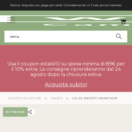
Klarna. Acquista ora, paga più tardi. Comodamente in 3 rate senza interessi.
cerca...
Usa il coupon estate10 su spesa minima di 89€ per
il 10% extra. Le consegne riprenderanno dal 24
agosto dopo la chiusura estiva.
Acquista subito!
WALTER CALZATURE
UNISEX
CALZA SNOOPY MARATHON
IN THE BOX