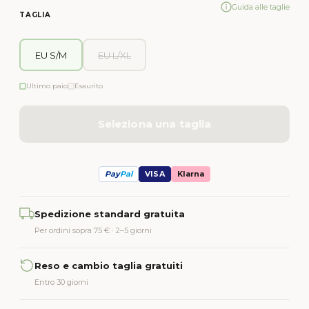
Guida alle taglie
TAGLIA
EU S/M
EU L/XL
Ultimo paio
Esaurito
Seleziona una taglia
Pay
Pal
VISA
Klarna
Alternative:
Spedizione standard gratuita
Per ordini sopra 75 € · 2–5 giorni
Reso e cambio taglia gratuiti
Entro 30 giorni