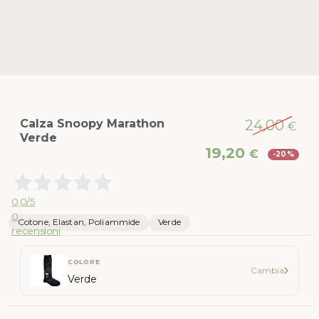
Calza Snoopy Marathon
24,00
€
Verde
Il
Il
19,20
€
-20%
prezzo
pr
originale
att
era:
è:
0,0
/5
24,00 €.
19,
0
Cotone, Elastan, Poliammide
Verde
recensioni
COLORE
Cambia
Verde