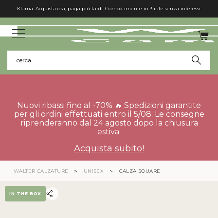
Klarna. Acquista ora, paga più tardi. Comodamente in 3 rate senza interessi.
cerca...
Nuovi ribassi fino al -70% 🔥 Spedizioni garantite
per gli ordini effettuati entro il 5/08. Le consegne
riprenderanno dal 24 agosto dopo la chiusura
estiva.
Acquista subito!
WALTER CALZATURE
UNISEX
CALZA SQUARE
IN THE BOX