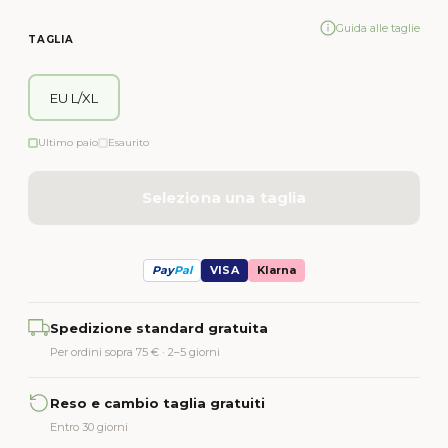
Guida alle taglie
TAGLIA
EU L/XL
Ultimo paio
Esaurito
Seleziona una taglia
Pay
Pal
VISA
Klarna
Alternative:
Spedizione standard gratuita
Per ordini sopra 75 € · 2–5 giorni
Reso e cambio taglia gratuiti
Entro 30 giorni