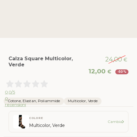
Calza Square Multicolor,
24,00
€
Verde
Il
Il
12,00
€
-50%
prezzo
pr
originale
att
era:
è:
0,0
/5
24,00 €.
12,
0
Cotone, Elastan, Poliammide
Multicolor, Verde
recensioni
COLORE
Cambia
Multicolor, Verde