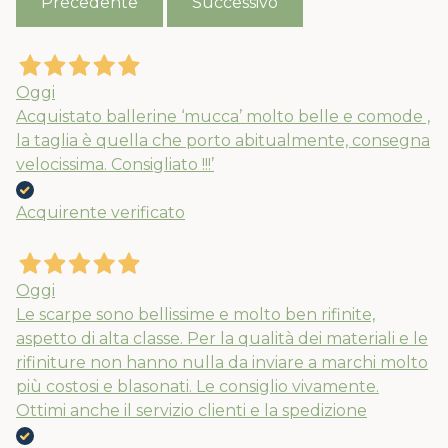
Precedente
Successivo
Oggi
Acquistato ballerine ‘mucca’ molto belle e comode ,
la taglia è quella che porto abitualmente, consegna
velocissima. Consigliato !!!’
Acquirente verificato
Oggi
Le scarpe sono bellissime e molto ben rifinite,
aspetto di alta classe. Per la qualità dei materiali e le
rifiniture non hanno nulla da inviare a marchi molto
Nuovi ribassi fino al 70%
più costosi e blasonati. Le consiglio vivamente.
Spedizioni garantite prima della
Ottimi anche il servizio clienti e la spedizione
chiusura solo per gli ordini effettuati