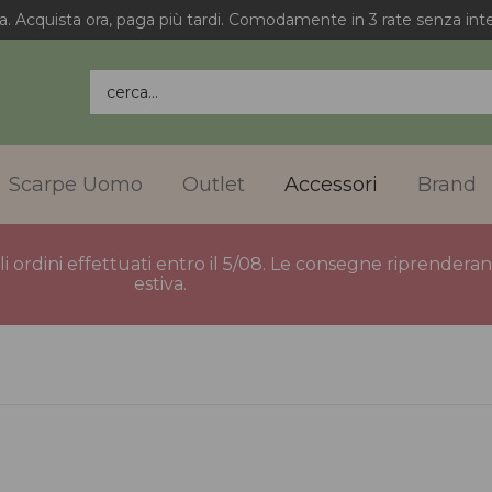
a. Acquista ora, paga più tardi. Comodamente in 3 rate senza inte
cerca...
Scarpe Uomo
Outlet
Accessori
Brand
gli ordini effettuati entro il 5/08. Le consegne riprender
estiva.