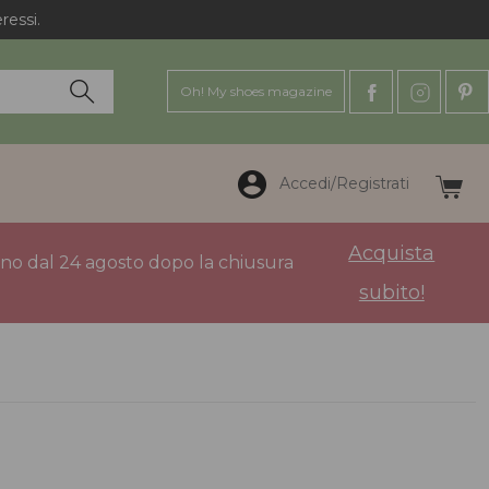
ressi.
Oh! My shoes magazine
Accedi/Registrati
Acquista
anno dal 24 agosto dopo la chiusura
subito!