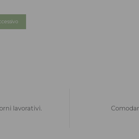
cessivo
rni lavorativi.
Comodame