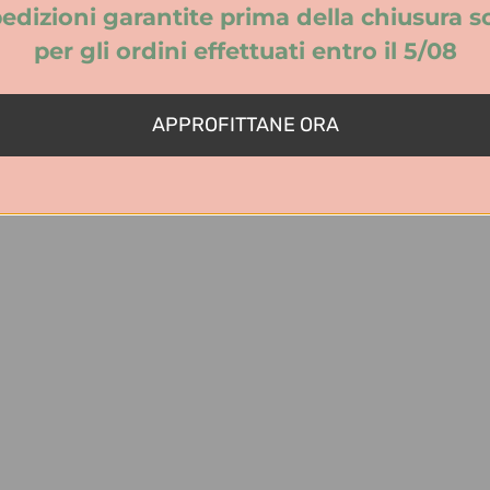
UNISEX
edizioni garantite prima della chiusura s
per gli ordini effettuati entro il 5/08
AI
APPROFITTANE ORA