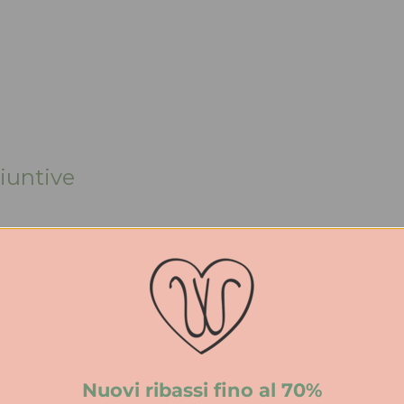
iuntive
IN THE BOX
Cotone
100% Cotone
Calza
Nuovi ribassi fino al 70%