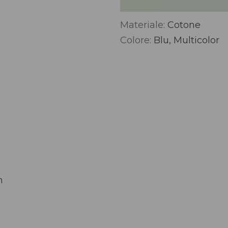
Materiale:
Cotone
Alternative:
Colore:
Blu, Multicolor
n