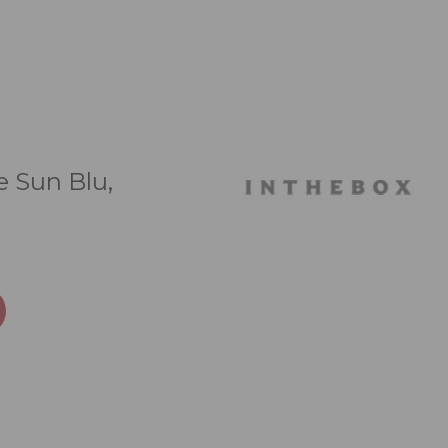
e Sun Blu,
zo
ale
 €.