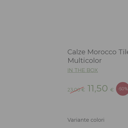
Calze Morocco Til
Multicolor
IN THE BOX
Il
Il
11,50
-50%
23,00
€
€
prezzo
prez
originale
attu
era:
è:
23,00 €.
11,50
Variante colori