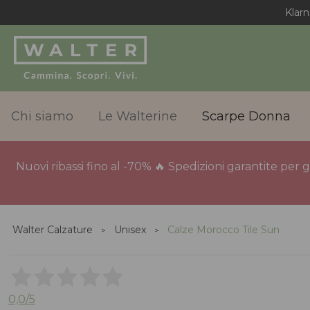
Klarn
Chi siamo
Le Walterine
Scarpe Donna
Nuovi ribassi fino al -70% 🔥 Spedizioni garantite per 
Walter Calzature
Unisex
Calze Morocco Tile Sun
0,0
/5